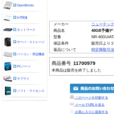
OpenBlocks
IoT関連
メーカー
ニューテッ
ネットワーク
商品名
40GB予備ディ
型番
NR-40GU/AT
サーバ・ストレージ
保証条件
販売日より
返品について
特定商取引
パソコン・周辺機器
商品番号
11700979
PCパーツ
本商品は販売を終了しました
サプライ
ソフト・ライセンス
このページを印刷する
メールでURLを送る
お気に入りに追加する