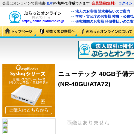
会員はオンラインで見積書(
)を
無料で作成
できます
会員登録(無料)
ログイン
見本
法人のお客様 請求書払いのご案内
学校・官公庁のお客様 校費・公費
研究機関のお客様 科研費払いのご案
ニューテック 40GB予備ディス
(NR-40GU/ATA72)