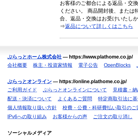
お客様のご都合による返品・交
ください。 商品開封後、または
合、返品・交換はお受けいたし
⇒
返品について詳しくはこちら
ぷらっとホーム株式会社
—
https://www.plathome.co.jp/
会社概要
株主・投資家情報
電子公告
OpenBlocks
ぷらっとオンライン
—
https://online.plathome.co.jp/
ご利用ガイド
ぷらっとオンラインについて
見積書・納
配送・決済について
よくあるご質問
特定商取引法に基
個人情報取り扱い方針
校費・公費・科研費払い取引のご
IPv6への取り組み
お客様からの声
ご注文の取り消し
ソーシャルメディア