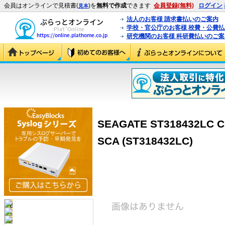
会員はオンラインで見積書(
)を
無料で作成
できます
会員登録(無料)
ログイン
見本
法人のお客様 請求書払いのご案内
学校・官公庁のお客様 校費・公費
研究機関のお客様 科研費払いのご案
SEAGATE ST318432LC C
SCA (ST318432LC)