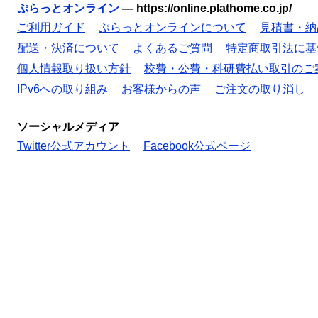
ぷらっとオンライン
—
https://online.plathome.co.jp/
ご利用ガイド
ぷらっとオンラインについて
見積書・納
配送・決済について
よくあるご質問
特定商取引法に基
個人情報取り扱い方針
校費・公費・科研費払い取引のご
IPv6への取り組み
お客様からの声
ご注文の取り消し
ソーシャルメディア
Twitter公式アカウント
Facebook公式ページ