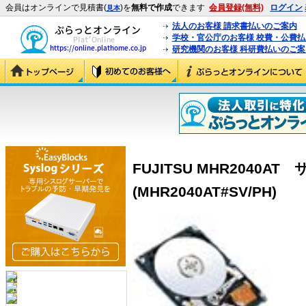
会員はオンラインで見積書(
)を
無料で作成
できます
会員登録(無料)
ログイン
見本
法人のお客様 請求書払いのご案内
学校・官公庁のお客様 校費・公費
研究機関のお客様 科研費払いのご案
FUJITSU MHR2040
(MHR2040AT#SV/PH)