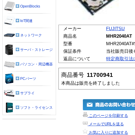
OpenBlocks
IoT関連
メーカー
FUJITSU
ネットワーク
商品名
MHR2040
型番
MHR2040AT#
サーバ・ストレージ
保証条件
当社販売日後
返品について
特定商取引法
パソコン・周辺機器
商品番号
11700941
PCパーツ
本商品は販売を終了しました
サプライ
ソフト・ライセンス
このページを印刷する
メールでURLを送る
お気に入りに追加する