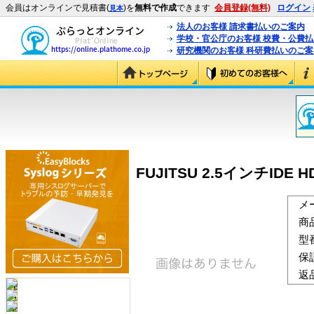
会員はオンラインで見積書(
)を
無料で作成
できます
会員登録(無料)
ログイン
見本
法人のお客様 請求書払いのご案内
学校・官公庁のお客様 校費・公費
研究機関のお客様 科研費払いのご案
FUJITSU 2.5インチIDE H
メ
商
型
保
返