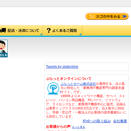
Tweets by platonline
ぷらっとオンラインについて
ぷらっとホーム株式会社
が運用する、法人取
引に特化した「業務用IT機器専門の調達支援
サイト」です。
1999年よりネットワーク機器、サーバ、スト
レージ、パソコン周辺機器、PCパーツ、ソフトウェ
ア、ライセンスなど、業務用IT機器中心に販売。品揃え
は業界トップクラスの約5.5万点です。法人取引に特化
し、学校・官公庁・一般法人のお客様の請求書後払いに
も対応しています。
IPv6への取り組み
会社概要
お客様からの声
もっと見る