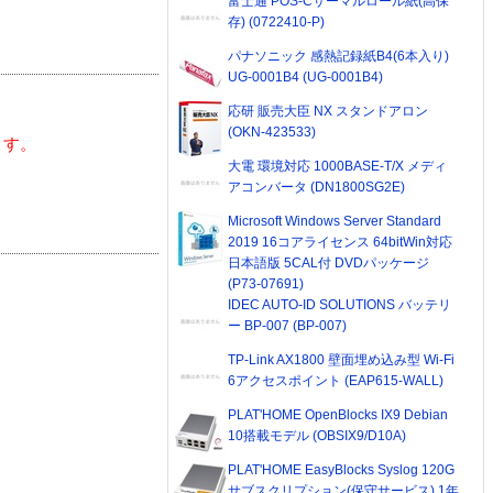
富士通 POS-Cサーマルロール紙(高保
存) (0722410-P)
パナソニック 感熱記録紙B4(6本入り)
UG-0001B4 (UG-0001B4)
応研 販売大臣 NX スタンドアロン
(OKN-423533)
ます。
大電 環境対応 1000BASE-T/X メディ
アコンバータ (DN1800SG2E)
Microsoft Windows Server Standard
2019 16コアライセンス 64bitWin対応
日本語版 5CAL付 DVDパッケージ
(P73-07691)
IDEC AUTO-ID SOLUTIONS バッテリ
ー BP-007 (BP-007)
TP-Link AX1800 壁面埋め込み型 Wi-Fi
6アクセスポイント (EAP615-WALL)
PLAT'HOME OpenBlocks IX9 Debian
10搭載モデル (OBSIX9/D10A)
PLAT'HOME EasyBlocks Syslog 120G
サブスクリプション(保守サービス) 1年