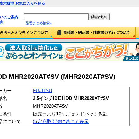
表示履歴
お気に入りを見る
払いのご案内
内
型番まとめ検索»
DD MHR2020AT#SV (MHR2020AT#SV)
ーカー
FUJITSU
品名
2.5インチIDE HDD MHR2020AT#SV
番
MHR2020AT#SV
証条件
販売日より10ヶ月センドバック保証
品について
特定商取引法に基づく表示