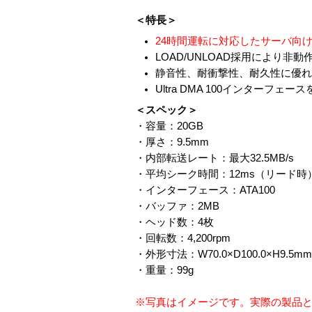
＜特長＞
24時間運転に対応したサーバ向
LOAD/UNLOAD採用により
静音性、耐衝撃性、耐久性に優れ
Ultra DMA 100インターフ
＜スペック＞
・容量：20GB
・厚さ：9.5mm
・内部転送レート：最大32.5MB/s
・平均シーク時間：12ms（リード時
・インターフェース：ATA100
・バッファ：2MB
・ヘッド数：4枚
・回転数：4,200rpm
・外形寸法：W70.0×D100.0×H9.5mm
・重量：99g
※写真はイメージです。実際の製品