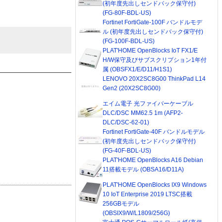
(初年度先出しセンドバック保守付)
(FG-80F-BDL-US)
Fortinet FortiGate-100F バンドルモデ
ル (初年度先出しセンドバック保守付)
(FG-100F-BDL-US)
PLAT'HOME OpenBlocks IoT FX1/E
H/W保守及びサブスクリプション1年付
属 (OBSFX1/E/D11/H1S1)
LENOVO 20X2SC8G00 ThinkPad L14
Gen2 (20X2SC8G00)
エイム電子 光ファイバーケーブル
DLC/DSC MM62.5 1m (AFP2-
DLC/DSC-62-01)
Fortinet FortiGate-40F バンドルモデル
(初年度先出しセンドバック保守付)
(FG-40F-BDL-US)
PLAT'HOME OpenBlocks A16 Debian
11搭載モデル (OBSA16/D11A)
PLAT'HOME OpenBlocks IX9 Windows
10 IoT Enterprise 2019 LTSC搭載
256GBモデル
(OBSIX9/W/L1809/256G)