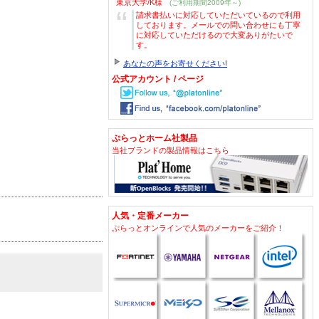
東京大学/K様
(ご利用期間2009年～)
“
請求書払いに対応していただいているので利用
しております。メールでの問い合わせにも丁寧
に対応していただけるので大変ありがたいで
す。
あなたの声をお寄せください!
公式アカウント / ページ
ぷらっとホーム社製品
当社ブランドの製品情報はこちら
人気・定番メーカー
ぷらっとオンラインで人気のメーカーをご紹介！