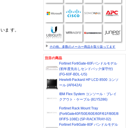
いま す。
その他、多数のメーカー商品を取り扱ってます
注目の商品
Fortinet FortiGate-60Fバンドルモデル
(初年度先出しセンドバック保守付)
(FG-60F-BDL-US)
Hewlett-Packard HP LCD 8500 コンソ
ール (AF642A)
IBM Flex System コンソール・ブレイ
クアウト・ケーブル (81Y5286)
Fortinet Rack Mount Tray
(FortiGate40F/50E/60E/60F/61F/80E/8
0F/FS-108E) (SP-RACKTRAY-02)
Fortinet FortiGate-80F バンドルモデル