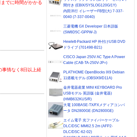
着までに時間がかかる
間付き (EBIX/SYSLOG120G/1Y)
内田洋行 イレーザーFB型(大) 7-337-
0040 (7-337-0040)
三菱電機 GX Developer 日本語版
(SW8D5C-GPPW-J)
Hewlett-Packard HP 外付けUSB DVD
ドライブ (701498-B21)
CISCO Japan 250V AC Type A Power
Cable (CAB-TA-250V-JP=)
の事情なく8日以上経
PLAT'HOME OpenBlocks IX9 Debian
11搭載モデル (OBSIX9/D11A)
金井電器産業 MINI KEYBOARD Pro
USBモデル 英語版 (金井電器)
(HMB632KUS/R)
大電 100BASE-TX/FXメディアコンバ
ータ DN2800GE (DN2800GE)
エイム電子 光ファイバーケーブル
DLC/DSC MM62.5 2m (AFP2-
DLC/DSC-62-02)