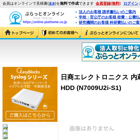
会員はオンラインで見積書(
)を
無料で作成
できます
会員登録(無料)
ログイン
見本
法人のお客様 請求書払いのご案内
学校・官公庁のお客様 校費・公費
研究機関のお客様 科研費払いのご案
日商エレクトロニクス 内蔵 9.
HDD (N7009U2i-S1)