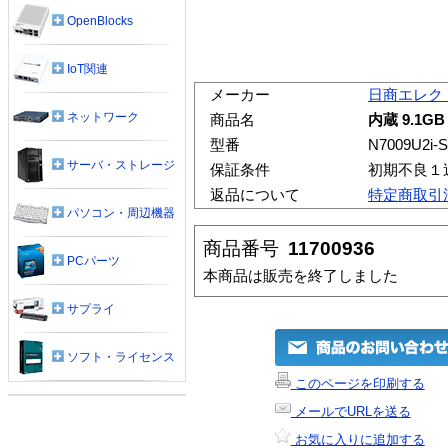
OpenBlocks
IoT関連
メーカー
日商エレク
ネットワーク
商品名
内蔵 9.1GB 
型番
N7009U2i-S
サーバ・ストレージ
保証条件
初期不良１
返品について
特定商取引
パソコン・周辺機器
商品番号
11700936
PCパーツ
本商品は販売を終了しました
サプライ
ソフト・ライセンス
このページを印刷する
メールでURLを送る
お気に入りに追加する