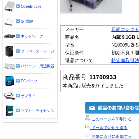
OpenBlocks
IoT関連
メーカー
日商エレク
ネットワーク
商品名
内蔵 9.1GB U
型番
N10009U2i-S
サーバ・ストレージ
保証条件
初期不良１
返品について
特定商取引
パソコン・周辺機器
商品番号
11700933
PCパーツ
本商品は販売を終了しました
サプライ
ソフト・ライセンス
このページを印刷する
メールでURLを送る
お気に入りに追加する