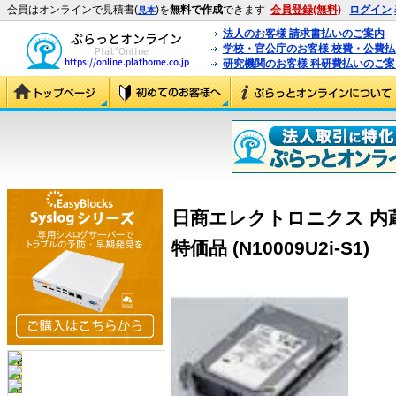
会員はオンラインで見積書(
)を
無料で作成
できます
会員登録(無料)
ログイン
見本
法人のお客様 請求書払いのご案内
学校・官公庁のお客様 校費・公費
研究機関のお客様 科研費払いのご案
日商エレクトロニクス 内蔵 9.1
特価品 (N10009U2i-S1)