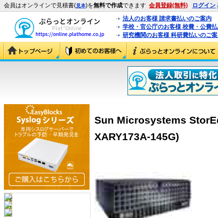
会員はオンラインで見積書(
)を
無料で作成
できます
会員登録(無料)
ログイン
見本
法人のお客様 請求書払いのご案内
学校・官公庁のお客様 校費・公費
研究機関のお客様 科研費払いのご案
Sun Microsystems StorE
XARY173A-145G)