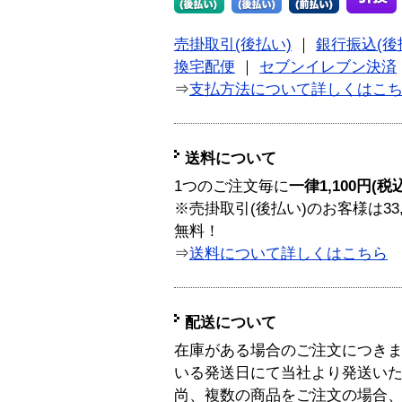
売掛取引(後払い)
｜
銀行振込(後
換宅配便
｜
セブンイレブン決済
⇒
支払方法について詳しくはこ
送料について
1つのご注文毎に
一律1,100円(税
※売掛取引(後払い)のお客様は33
無料！
⇒
送料について詳しくはこちら
配送について
在庫がある場合のご注文につき
いる発送日にて当社より発送い
尚、複数の商品をご注文の場合