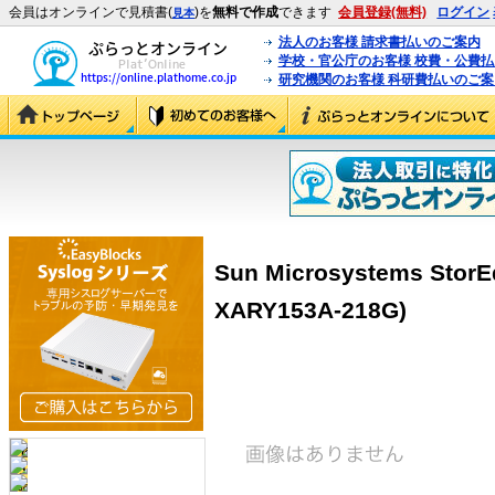
会員はオンラインで見積書(
)を
無料で作成
できます
会員登録(無料)
ログイン
見本
法人のお客様 請求書払いのご案内
学校・官公庁のお客様 校費・公費
研究機関のお客様 科研費払いのご案
Sun Microsystems StorE
XARY153A-218G)