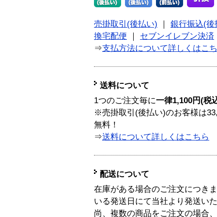
売掛取引(後払い)
｜
銀行振込(後
換宅配便
｜
セブンイレブン決済
⇒
支払方法について詳しくはこ
送料について
1つのご注文毎に
一律1,100円(税
※売掛取引(後払い)のお客様は33
無料！
⇒
送料について詳しくはこちら
配送について
在庫がある場合のご注文につき
いる発送日にて当社より発送い
尚、複数の商品をご注文の場合