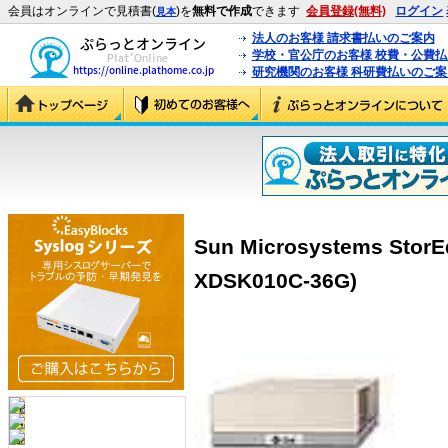
会員はオンラインで見積書(
)を
無料で作成
できます
会員登録(無料)
ログイン
見本
法人のお客様 請求書払いのご案内
学校・官公庁のお客様 校費・公費
研究機関のお客様 科研費払いのご案
Sun Microsystems StorE
XDSK010C-36G)