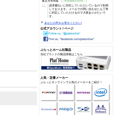
東京大学/K様
(ご利用期間2009年～)
“
請求書払いに対応していただいているので利用
しております。メールでの問い合わせにも丁寧
に対応していただけるので大変ありがたいで
す。
あなたの声をお寄せください!
公式アカウント / ページ
ぷらっとホーム社製品
当社ブランドの製品情報はこちら
人気・定番メーカー
ぷらっとオンラインで人気のメーカーをご紹介！