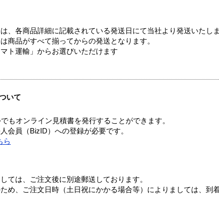
ては、各商品詳細に記載されている発送日にて当社より発送いたし
送は商品がすべて揃ってからの発送となります。
ヤマト運輸」からお選びいただけます
ついて
つでもオンライン見積書を発行することができます。
会員（BizID）への登録が必要です。
ちら
ましては、ご注文後に別途郵送しております。
のため、ご注文日時（土日祝にかかる場合等）によりましては、到