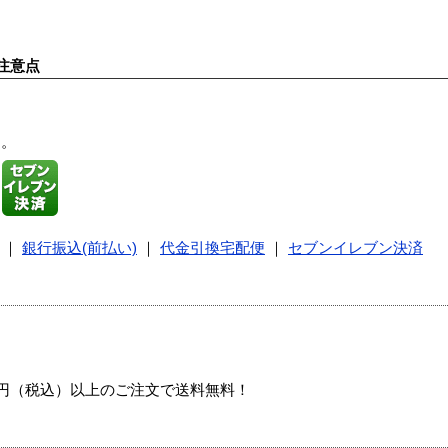
注意点
す。
｜
銀行振込(前払い)
｜
代金引換宅配便
｜
セブンイレブン決済
00円（税込）以上のご注文で送料無料！