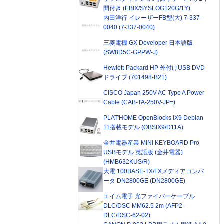
間付き (EBIX/SYSLOG120G/1Y)
内田洋行 イレーザーFB型(大) 7-337-
0040 (7-337-0040)
三菱電機 GX Developer 日本語版
(SW8D5C-GPPW-J)
Hewlett-Packard HP 外付けUSB DVD
ドライブ (701498-B21)
CISCO Japan 250V AC Type A Power
Cable (CAB-TA-250V-JP=)
PLAT'HOME OpenBlocks IX9 Debian
11搭載モデル (OBSIX9/D11A)
金井電器産業 MINI KEYBOARD Pro
USBモデル 英語版 (金井電器)
(HMB632KUS/R)
大電 100BASE-TX/FXメディアコンバ
ータ DN2800GE (DN2800GE)
エイム電子 光ファイバーケーブル
DLC/DSC MM62.5 2m (AFP2-
DLC/DSC-62-02)