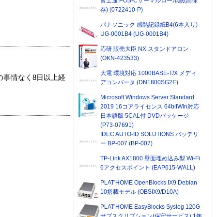
富士通 POS-Cサーマルロール紙(高保
存) (0722410-P)
パナソニック 感熱記録紙B4(6本入り)
UG-0001B4 (UG-0001B4)
応研 販売大臣 NX スタンドアロン
(OKN-423533)
大電 環境対応 1000BASE-T/X メディ
の事情なく8日以上経
アコンバータ (DN1800SG2E)
Microsoft Windows Server Standard
2019 16コアライセンス 64bitWin対応
日本語版 5CAL付 DVDパッケージ
(P73-07691)
IDEC AUTO-ID SOLUTIONS バッテリ
ー BP-007 (BP-007)
TP-Link AX1800 壁面埋め込み型 Wi-Fi
6アクセスポイント (EAP615-WALL)
PLAT'HOME OpenBlocks IX9 Debian
10搭載モデル (OBSIX9/D10A)
PLAT'HOME EasyBlocks Syslog 120G
サブスクリプション(保守サービス) 1年