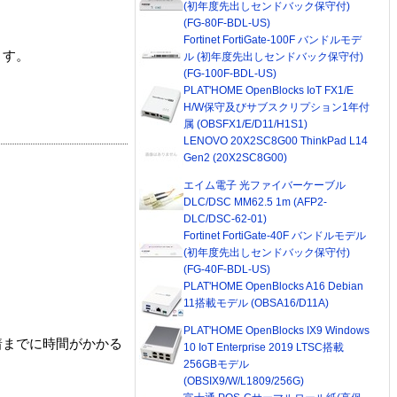
(初年度先出しセンドバック保守付)
(FG-80F-BDL-US)
Fortinet FortiGate-100F バンドルモデ
ます。
ル (初年度先出しセンドバック保守付)
(FG-100F-BDL-US)
PLAT'HOME OpenBlocks IoT FX1/E
H/W保守及びサブスクリプション1年付
属 (OBSFX1/E/D11/H1S1)
LENOVO 20X2SC8G00 ThinkPad L14
Gen2 (20X2SC8G00)
エイム電子 光ファイバーケーブル
DLC/DSC MM62.5 1m (AFP2-
DLC/DSC-62-01)
Fortinet FortiGate-40F バンドルモデル
(初年度先出しセンドバック保守付)
(FG-40F-BDL-US)
PLAT'HOME OpenBlocks A16 Debian
11搭載モデル (OBSA16/D11A)
PLAT'HOME OpenBlocks IX9 Windows
着までに時間がかかる
10 IoT Enterprise 2019 LTSC搭載
256GBモデル
(OBSIX9/W/L1809/256G)