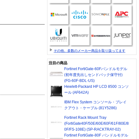
その他、多数のメーカー商品を取り扱ってます
注目の商品
Fortinet FortiGate-60Fバンドルモデル
(初年度先出しセンドバック保守付)
(FG-60F-BDL-US)
Hewlett-Packard HP LCD 8500 コンソ
ール (AF642A)
IBM Flex System コンソール・ブレイ
クアウト・ケーブル (81Y5286)
Fortinet Rack Mount Tray
(FortiGate40F/50E/60E/60F/61F/80E/8
0F/FS-108E) (SP-RACKTRAY-02)
Fortinet FortiGate-80F バンドルモデル