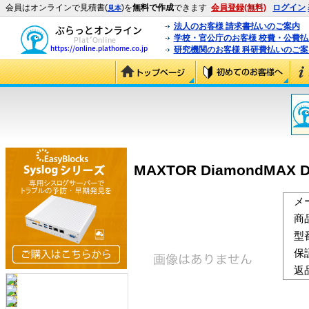
会員はオンラインで見積書(
)を
無料で作成
できます
会員登録(無料)
ログイン
見本
法人のお客様 請求書払いのご案内
学校・官公庁のお客様 校費・公費
研究機関のお客様 科研費払いのご案
MAXTOR DiamondMAX D54
メ
商
型
保
返