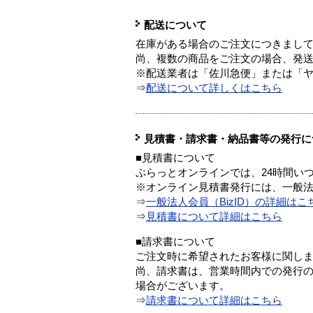
配送について
在庫がある場合のご注文につきまし
尚、複数の商品をご注文の場合、発
※配送業者は「佐川急便」または「
⇒
配送について詳しくはこちら
見積書・請求書・納品書等の発行に
■見積書について
ぷらっとオンラインでは、24時間い
※オンライン見積書発行には、一般法人
⇒
一般法人会員（BizID）の詳細はこ
⇒
見積書について詳細はこちら
■請求書について
ご注文時に希望されたお客様に関し
尚、請求書は、営業時間内での発行
場合がございます。
⇒
請求書について詳細はこちら