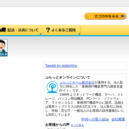
Tweets by platonline
ぷらっとオンラインについて
ぷらっとホーム株式会社
が運用する、法人取
引に特化した「業務用IT機器専門の調達支援
サイト」です。
1999年よりネットワーク機器、サーバ、スト
レージ、パソコン周辺機器、PCパーツ、ソフトウェ
ア、ライセンスなど、業務用IT機器中心に販売。品揃え
は業界トップクラスの約5.5万点です。法人取引に特化
し、学校・官公庁・一般法人のお客様の請求書後払いに
も対応しています。
IPv6への取り組み
会社概要
お客様からの声
もっと見る