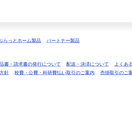
ぷらっとホーム製品
パートナー製品
品書・請求書の発行について
配送・決済について
よくあ
方針
校費・公費・科研費払い取引のご案内
売掛取引のご