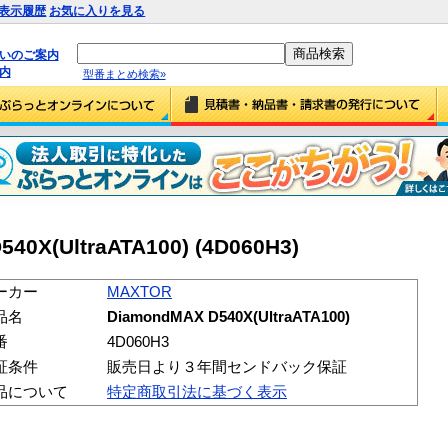
表示履歴
お気に入りを見る
払いのご案内
内
型番まとめ検索»
0X(UltraATA100) (4D060H3)
ーカー
MAXTOR
品名
DiamondMAX D540X(UltraATA100)
番
4D060H3
証条件
販売日より３年間センドバック保証
品について
特定商取引法に基づく表示