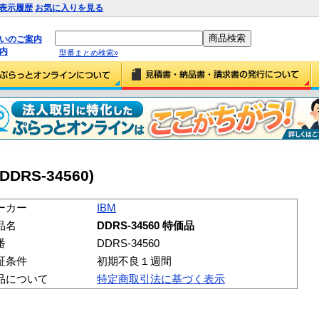
表示履歴
お気に入りを見る
払いのご案内
内
型番まとめ検索»
DDRS-34560)
ーカー
IBM
品名
DDRS-34560 特価品
番
DDRS-34560
証条件
初期不良１週間
品について
特定商取引法に基づく表示