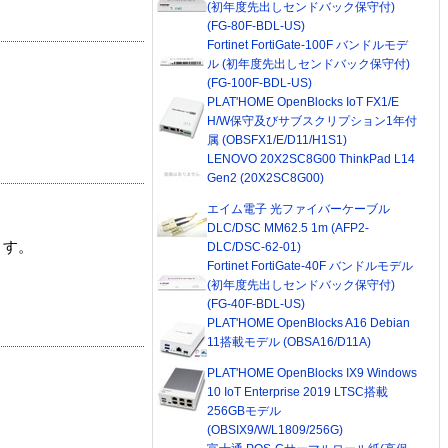
(初年度先出しセンドバック保守付)
(FG-80F-BDL-US)
Fortinet FortiGate-100F バンドルモデ
ル (初年度先出しセンドバック保守付)
(FG-100F-BDL-US)
PLAT'HOME OpenBlocks IoT FX1/E
H/W保守及びサブスクリプション1年付
属 (OBSFX1/E/D11/H1S1)
LENOVO 20X2SC8G00 ThinkPad L14
Gen2 (20X2SC8G00)
エイム電子 光ファイバーケーブル
DLC/DSC MM62.5 1m (AFP2-
ます。
DLC/DSC-62-01)
Fortinet FortiGate-40F バンドルモデル
(初年度先出しセンドバック保守付)
(FG-40F-BDL-US)
PLAT'HOME OpenBlocks A16 Debian
11搭載モデル (OBSA16/D11A)
PLAT'HOME OpenBlocks IX9 Windows
10 IoT Enterprise 2019 LTSC搭載
256GBモデル
(OBSIX9/W/L1809/256G)