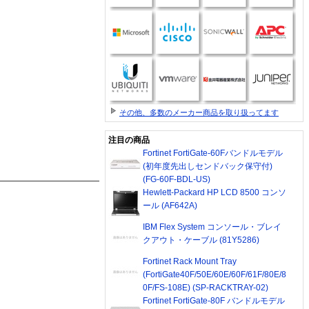
その他、多数のメーカー商品を取り扱ってます
注目の商品
Fortinet FortiGate-60Fバンドルモデル
(初年度先出しセンドバック保守付)
(FG-60F-BDL-US)
Hewlett-Packard HP LCD 8500 コンソ
ール (AF642A)
IBM Flex System コンソール・ブレイ
クアウト・ケーブル (81Y5286)
Fortinet Rack Mount Tray
(FortiGate40F/50E/60E/60F/61F/80E/8
0F/FS-108E) (SP-RACKTRAY-02)
Fortinet FortiGate-80F バンドルモデル