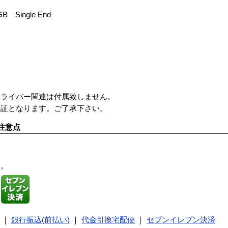
B Single End
ドライバー関連は付属致しません。
保証となります。ご了承下さい。
注意点
す。
｜
銀行振込(前払い)
｜
代金引換宅配便
｜
セブンイレブン決済