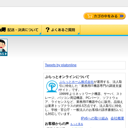
Tweets by platonline
ぷらっとオンラインについて
ぷらっとホーム株式会社
が運用する、法人取
引に特化した「業務用IT機器専門の調達支援
サイト」です。
1999年よりネットワーク機器、サーバ、スト
レージ、パソコン周辺機器、PCパーツ、ソフトウェ
ア、ライセンスなど、業務用IT機器中心に販売。品揃え
は業界トップクラスの約5.5万点です。法人取引に特化
し、学校・官公庁・一般法人のお客様の請求書後払いに
も対応しています。
IPv6への取り組み
会社概要
お客様からの声
もっと見る