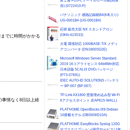
富士通 POS-Cサーマルロール紙(高保
存) (0722410-P)
パナソニック 感熱記録紙B4(6本入り)
UG-0001B4 (UG-0001B4)
応研 販売大臣 NX スタンドアロン
(OKN-423533)
着までに時間がかかる
大電 環境対応 1000BASE-T/X メディ
アコンバータ (DN1800SG2E)
Microsoft Windows Server Standard
2019 16コアライセンス 64bitWin対応
日本語版 5CAL付 DVDパッケージ
(P73-07691)
IDEC AUTO-ID SOLUTIONS バッテリ
ー BP-007 (BP-007)
TP-Link AX1800 壁面埋め込み型 Wi-Fi
の事情なく8日以上経
6アクセスポイント (EAP615-WALL)
PLAT'HOME OpenBlocks IX9 Debian
10搭載モデル (OBSIX9/D10A)
PLAT'HOME EasyBlocks Syslog 120G
サブスクリプション(保守サービス) 1年