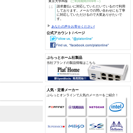
東京大学/K様
(ご利用期間2009年～)
“
請求書払いに対応していただいているので利用
しております。メールでの問い合わせにも丁寧
に対応していただけるので大変ありがたいで
す。
あなたの声をお寄せください!
公式アカウント / ページ
ぷらっとホーム社製品
当社ブランドの製品情報はこちら
人気・定番メーカー
ぷらっとオンラインで人気のメーカーをご紹介！