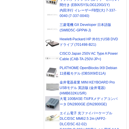
間付き (EBIX/SYSLOG120G/1Y)
内田洋行 イレーザーFB型(大) 7-337-
0040 (7-337-0040)
三菱電機 GX Developer 日本語版
(SW8D5C-GPPW-J)
Hewlett-Packard HP 外付けUSB DVD
ドライブ (701498-B21)
CISCO Japan 250V AC Type A Power
Cable (CAB-TA-250V-JP=)
PLAT'HOME OpenBlocks IX9 Debian
11搭載モデル (OBSIX9/D11A)
金井電器産業 MINI KEYBOARD Pro
USBモデル 英語版 (金井電器)
(HMB632KUS/R)
大電 100BASE-TX/FXメディアコンバ
ータ DN2800GE (DN2800GE)
エイム電子 光ファイバーケーブル
DLC/DSC MM62.5 2m (AFP2-
DLC/DSC-62-02)