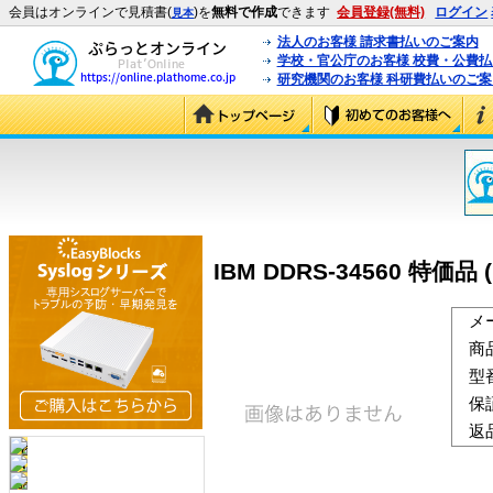
会員はオンラインで見積書(
)を
無料で作成
できます
会員登録(無料)
ログイン
見本
法人のお客様 請求書払いのご案内
学校・官公庁のお客様 校費・公費
研究機関のお客様 科研費払いのご案
IBM DDRS-34560 特価品 (
メ
商
型
保
返