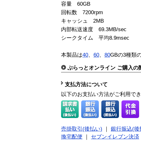
容量 60GB
回転数 7200rpm
キャッシュ 2MB
内部転送速度 69.3MB/sec
シークタイム 平均8.9msec
本製品は
40
、
60
、
80
GBの3種類
ぷらっとオンライン ご購入の
支払方法について
以下のお支払い方法がご利用で
売掛取引(後払い)
｜
銀行振込(後
換宅配便
｜
セブンイレブン決済