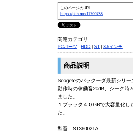
このページのURL
https://plth.me/11700755
関連カテゴリ
PCパーツ
|
HDD
|
ST
|
3.5インチ
商品説明
Seageteのバラクーダ最新シ
動作時の稼働音20dB、シーク時
ました。
１プラッタ４０GBで大容量化した
た。
型番 ST360021A