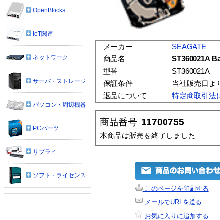
OpenBlocks
IoT関連
メーカー
SEAGATE
ネットワーク
商品名
ST360021A B
型番
ST360021A
サーバ・ストレージ
保証条件
当社販売日よ
返品について
特定商取引法
パソコン・周辺機器
商品番号
11700755
PCパーツ
本商品は販売を終了しました
サプライ
ソフト・ライセンス
このページを印刷する
メールでURLを送る
お気に入りに追加する