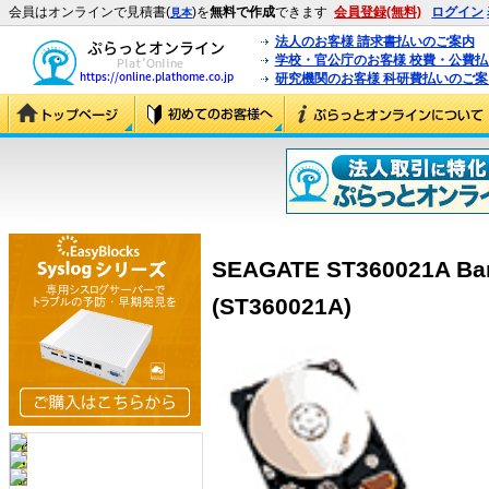
会員はオンラインで見積書(
)を
無料で作成
できます
会員登録(無料)
ログイン
見本
法人のお客様 請求書払いのご案内
学校・官公庁のお客様 校費・公費
研究機関のお客様 科研費払いのご案
SEAGATE ST360021A Ba
(ST360021A)