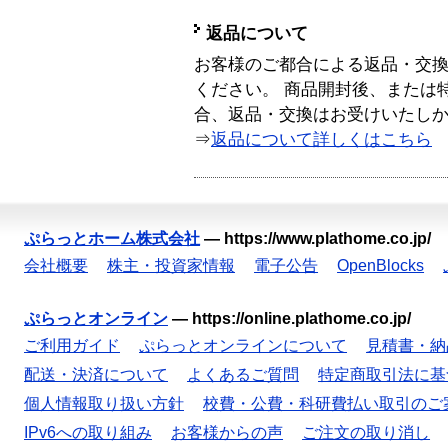
返品について
お客様のご都合による返品・交
ください。 商品開封後、または
合、返品・交換はお受けいたし
⇒
返品について詳しくはこちら
ぷらっとホーム株式会社
—
https://www.plathome.co.jp/
会社概要
株主・投資家情報
電子公告
OpenBlocks
ぷらっとオンライン
—
https://online.plathome.co.jp/
ご利用ガイド
ぷらっとオンラインについて
見積書・納
配送・決済について
よくあるご質問
特定商取引法に基
個人情報取り扱い方針
校費・公費・科研費払い取引のご
IPv6への取り組み
お客様からの声
ご注文の取り消し