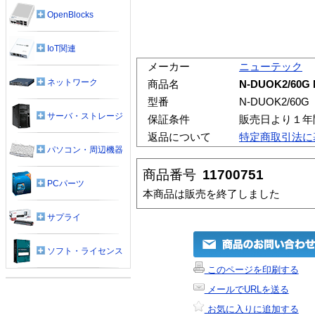
OpenBlocks
IoT関連
メーカー
ニューテック
ネットワーク
商品名
N-DUOK2/60
型番
N-DUOK2/60G
サーバ・ストレージ
保証条件
販売日より１年
返品について
特定商取引法に
パソコン・周辺機器
商品番号
11700751
PCパーツ
本商品は販売を終了しました
サプライ
ソフト・ライセンス
このページを印刷する
メールでURLを送る
お気に入りに追加する