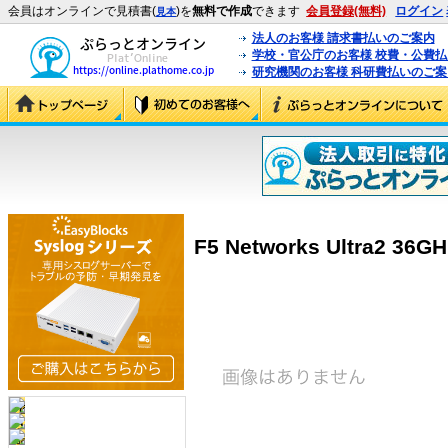
会員はオンラインで見積書(
)を
無料で作成
できます
会員登録(無料)
ログイン
見本
法人のお客様 請求書払いのご案内
学校・官公庁のお客様 校費・公費
研究機関のお客様 科研費払いのご案
F5 Networks Ultra2 36G