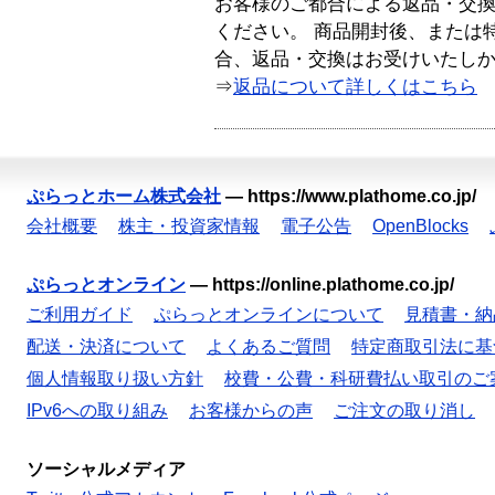
お客様のご都合による返品・交
ください。 商品開封後、または
合、返品・交換はお受けいたし
⇒
返品について詳しくはこちら
ぷらっとホーム株式会社
—
https://www.plathome.co.jp/
会社概要
株主・投資家情報
電子公告
OpenBlocks
ぷらっとオンライン
—
https://online.plathome.co.jp/
ご利用ガイド
ぷらっとオンラインについて
見積書・納
配送・決済について
よくあるご質問
特定商取引法に基
個人情報取り扱い方針
校費・公費・科研費払い取引のご
IPv6への取り組み
お客様からの声
ご注文の取り消し
ソーシャルメディア