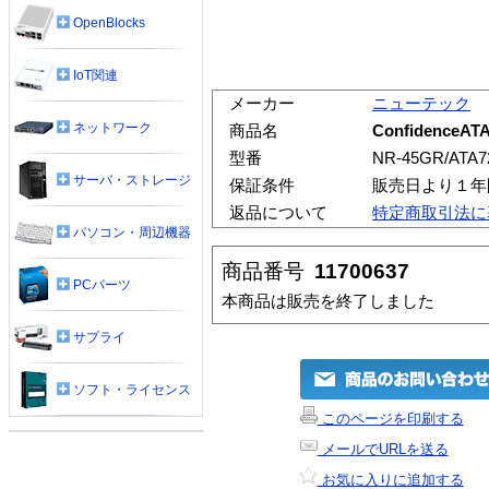
OpenBlocks
IoT関連
メーカー
ニューテック
ネットワーク
商品名
Confidenc
型番
NR-45GR/ATA7
サーバ・ストレージ
保証条件
販売日より１年
返品について
特定商取引法に
パソコン・周辺機器
商品番号
11700637
PCパーツ
本商品は販売を終了しました
サプライ
ソフト・ライセンス
このページを印刷する
メールでURLを送る
お気に入りに追加する