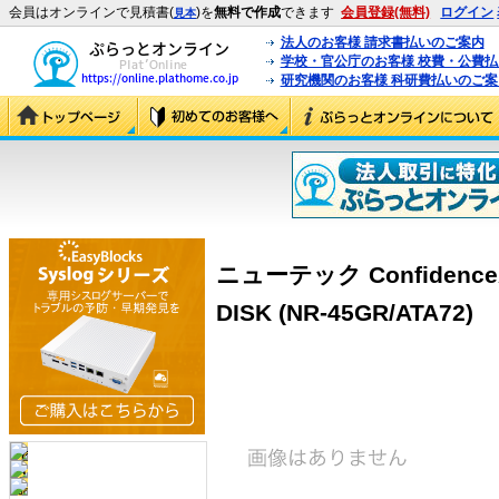
会員はオンラインで見積書(
)を
無料で作成
できます
会員登録(無料)
ログイン
見本
法人のお客様 請求書払いのご案内
学校・官公庁のお客様 校費・公費
研究機関のお客様 科研費払いのご案
ニューテック Confide
DISK (NR-45GR/ATA72)