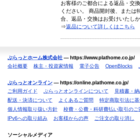
お客様のご都合による返品・交
ください。 商品開封後、または
合、返品・交換はお受けいたし
⇒
返品について詳しくはこちら
ぷらっとホーム株式会社
—
https://www.plathome.co.jp/
会社概要
株主・投資家情報
電子公告
OpenBlocks
ぷらっとオンライン
—
https://online.plathome.co.jp/
ご利用ガイド
ぷらっとオンラインについて
見積書・納
配送・決済について
よくあるご質問
特定商取引法に基
個人情報取り扱い方針
校費・公費・科研費払い取引のご
IPv6への取り組み
お客様からの声
ご注文の取り消し
ソーシャルメディア