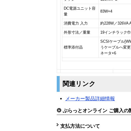
DC電源ユニット容
83W×4
量
消費電力 入力
約228W／326VA 
外形寸法／重量
19インチラック巾×5
SCSIケーブル[W
標準添付品
うケーブルへ変更
ネータ×6
関連リンク
メーカー製品詳細情報
ぷらっとオンライン ご購入の
支払方法について