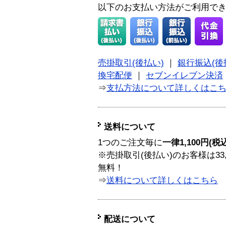
以下のお支払い方法がご利用で
売掛取引(後払い)
｜
銀行振込(後
換宅配便
｜
セブンイレブン決済
⇒
支払方法について詳しくはこ
送料について
1つのご注文毎に
一律1,100円(税
※売掛取引(後払い)のお客様は33
無料！
⇒
送料について詳しくはこちら
配送について