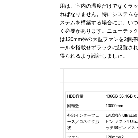
用は、室内の温度だけでなくラ
ればなりません。特にシステム
ステムを構築する場合には、い
く必要があります。ニューテッ
は120mm径の大型ファンを2個
ールを搭載せずラックに設置さ
得られるよう設計しました。
製品仕様
HDD容量
436GB 36.4GBＸ
回転数
10000rpm
外部インターフェ
LVD対応 Ultra1
ース／コネクタ形
ピン メス ×4 Ultr
状
ッチ68ピン メス 
ファン
120mm×2