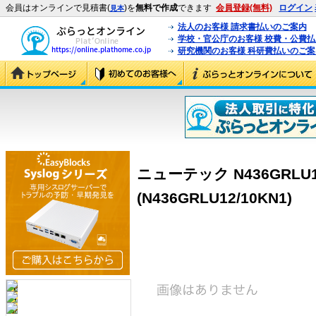
会員はオンラインで見積書(
)を
無料で作成
できます
会員登録(無料)
ログイン
見本
法人のお客様 請求書払いのご案内
学校・官公庁のお客様 校費・公費
研究機関のお客様 科研費払いのご案
ニューテック N436GRLU12
(N436GRLU12/10KN1)