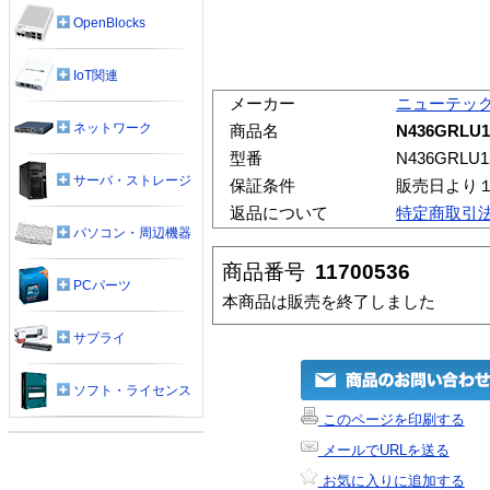
OpenBlocks
IoT関連
メーカー
ニューテッ
ネットワーク
商品名
N436GRLU1
型番
N436GRLU1
サーバ・ストレージ
保証条件
販売日より
返品について
特定商取引
パソコン・周辺機器
商品番号
11700536
PCパーツ
本商品は販売を終了しました
サプライ
ソフト・ライセンス
このページを印刷する
メールでURLを送る
お気に入りに追加する