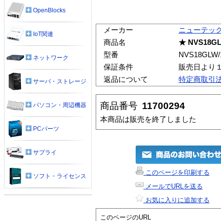
OpenBlocks
メーカー
ニューテッ
IoT関連
商品名
★ NVS18GL
型番
NVS18GLW/
ネットワーク
保証条件
販売日より
返品について
特定商取引
サーバ・ストレージ
商品番号
11700294
パソコン・周辺機器
本商品は販売を終了しました
PCパーツ
サプライ
このページを印刷する
ソフト・ライセンス
メールでURLを送る
お気に入りに追加する
このページのURL