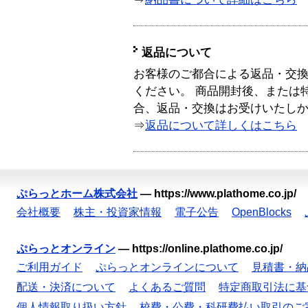
返品について
お客様のご都合による返品・交
ください。 商品開封後、または
合、返品・交換はお受けいたし
⇒
返品について詳しくはこちら
ぷらっとホーム株式会社
—
https://www.plathome.co.jp/
会社概要
株主・投資家情報
電子公告
OpenBlocks
ぷらっとオンライン
—
https://online.plathome.co.jp/
ご利用ガイド
ぷらっとオンラインについて
見積書・納
配送・決済について
よくあるご質問
特定商取引法に基
個人情報取り扱い方針
校費・公費・科研費払い取引のご