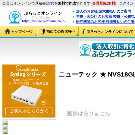
会員はオンラインで見積書(
)を
無料で作成
できます
会員登録(無料)
ログイン
見本
法人のお客様 請求書払いのご案内
学校・官公庁のお客様 校費・公費
研究機関のお客様 科研費払いのご案
ニューテック ★ NVS18GLW/