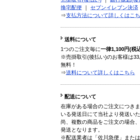
換宅配便
｜
セブンイレブン決済
⇒
支払方法について詳しくはこ
送料について
1つのご注文毎に
一律1,100円(税
※売掛取引(後払い)のお客様は33
無料！
⇒
送料について詳しくはこちら
配送について
在庫がある場合のご注文につき
いる発送日にて当社より発送い
尚、複数の商品をご注文の場合
発送となります。
※配送業者は「佐川急便」また