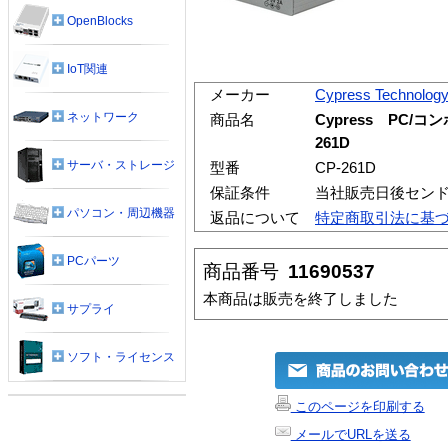
OpenBlocks
IoT関連
メーカー
Cypress Technolog
ネットワーク
商品名
Cypress PC/
261D
サーバ・ストレージ
型番
CP-261D
保証条件
当社販売日後セン
パソコン・周辺機器
返品について
特定商取引法に基
PCパーツ
商品番号
11690537
本商品は販売を終了しました
サプライ
ソフト・ライセンス
このページを印刷する
メールでURLを送る