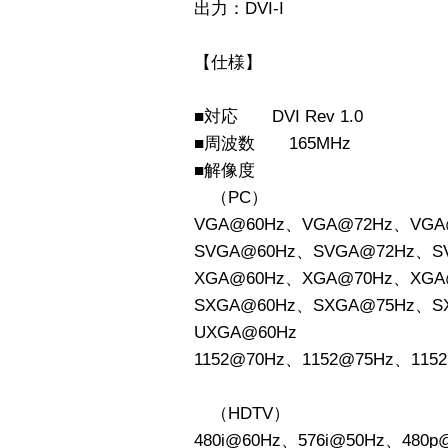
出力：DVI-I
【仕様】
■対応 DVI Rev 1.0
■周波数 165MHz
■解像度
（PC）
VGA@60Hz、VGA@72Hz、VGA
SVGA@60Hz、SVGA@72Hz、S
XGA@60Hz、XGA@70Hz、XGA
SXGA@60Hz、SXGA@75Hz、S
UXGA@60Hz
1152@70Hz、1152@75Hz、115
（HDTV）
480i@60Hz、576i@50Hz、480