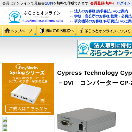
会員はオンラインで見積書(
)を
無料で作成
できます
会員登録(無料)
ログイン
見本
法人のお客様 請求書払いのご案内
学校・官公庁のお客様 校費・公費
研究機関のお客様 科研費払いのご案
Cypress Technology
－DVI コンバーター CP-261