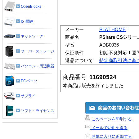
OpenBlocks
IoT関連
メーカー
PLAT'HOME
ネットワーク
商品名
PShare CSシリ
型番
ADB0036
サーバ・ストレージ
保証条件
初期不良対応１週
返品について
特定商取引法に基
パソコン・周辺機器
商品番号
11690524
PCパーツ
本商品は販売を終了しました
サプライ
ソフト・ライセンス
このページを印刷する
メールでURLを送る
お気に入りに追加する