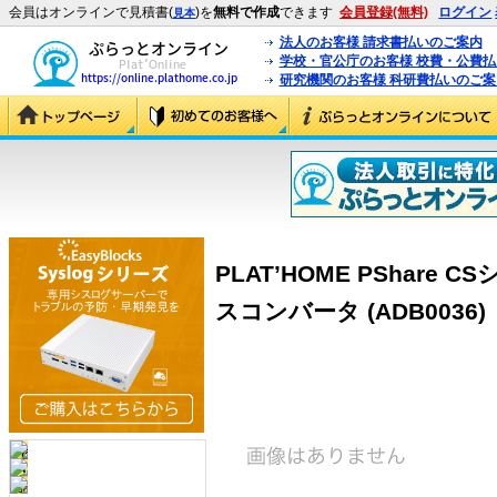
会員はオンラインで見積書(
)を
無料で作成
できます
会員登録(無料)
ログイン
見本
法人のお客様 請求書払いのご案内
学校・官公庁のお客様 校費・公費
研究機関のお客様 科研費払いのご案
PLAT’HOME PShare 
スコンバータ (ADB0036)