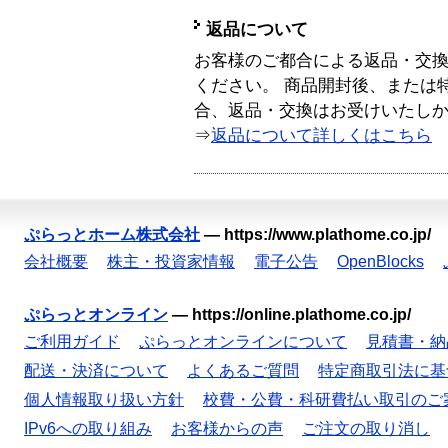
返品について
お客様のご都合による返品・交
ください。 商品開封後、または
合、返品・交換はお受けいたし
⇒
返品について詳しくはこちら
ぷらっとホーム株式会社
—
https://www.plathome.co.jp/
会社概要
株主・投資家情報
電子公告
OpenBlocks
ぷらっとオンライン
—
https://online.plathome.co.jp/
ご利用ガイド
ぷらっとオンラインについて
見積書・納
配送・決済について
よくあるご質問
特定商取引法に基
個人情報取り扱い方針
校費・公費・科研費払い取引のご
IPv6への取り組み
お客様からの声
ご注文の取り消し