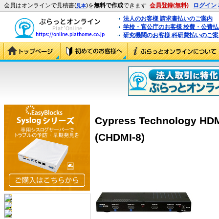
会員はオンラインで見積書(
)を
無料で作成
できます
会員登録(無料)
ログイン
見本
法人のお客様 請求書払いのご案内
学校・官公庁のお客様 校費・公費
研究機関のお客様 科研費払いのご案
Cypress Technolog
(CHDMI-8)