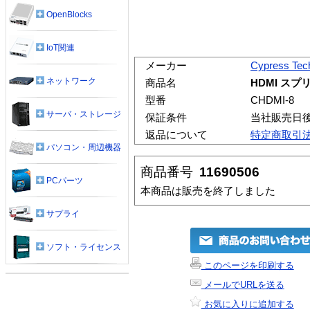
OpenBlocks
IoT関連
メーカー
Cypress Tec
ネットワーク
商品名
HDMI ス
型番
CHDMI-8
サーバ・ストレージ
保証条件
当社販売日
返品について
特定商取引
パソコン・周辺機器
商品番号
11690506
PCパーツ
本商品は販売を終了しました
サプライ
ソフト・ライセンス
このページを印刷する
メールでURLを送る
お気に入りに追加する