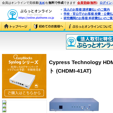
会員はオンラインで見積書(
)を
無料で作成
できます
会員登録(無料)
ログイン
見本
法人のお客様 請求書払いのご案内
学校・官公庁のお客様 校費・公費
研究機関のお客様 科研費払いのご案
Cypress Technolog
ト (CHDMI-41AT)