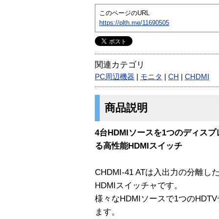
このページのURL
https://plth.me/11690505
関連カテゴリ
PC周辺機器
|
モニタ
|
CH
|
CHDMI
商品説明
4台HDMIソースを1つのディス
る高性能HDMIスイッチ
CHDMI-41 ATは入出力の分
HDMIスイッチャです。
様々なHDMIソースで1つのHD
ます。