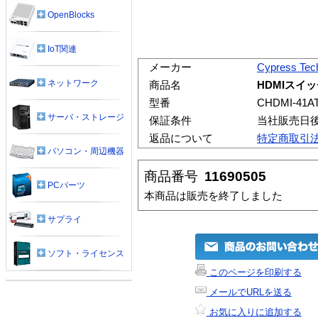
OpenBlocks
IoT関連
メーカー
Cypress Tec
ネットワーク
商品名
HDMIスイ
型番
CHDMI-41A
サーバ・ストレージ
保証条件
当社販売日
返品について
特定商取引
パソコン・周辺機器
商品番号
11690505
PCパーツ
本商品は販売を終了しました
サプライ
ソフト・ライセンス
このページを印刷する
メールでURLを送る
お気に入りに追加する