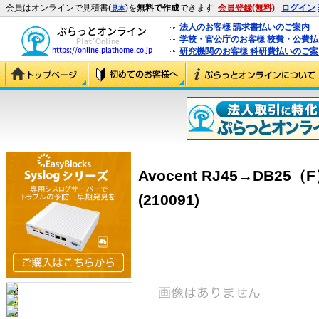
会員はオンラインで見積書(
)を
無料で作成
できます
会員登録(無料)
ログイン
見本
法人のお客様 請求書払いのご案内
学校・官公庁のお客様 校費・公費
研究機関のお客様 科研費払いのご案
Avocent RJ45→DB2
(210091)