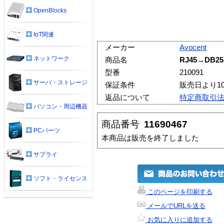
OpenBlocks
IoT関連
メーカー
Avocent
ネットワーク
商品名
RJ45→DB
型番
210091
サーバ・ストレージ
保証条件
販売日より1
返品について
特定商取引
パソコン・周辺機器
商品番号
11690467
PCパーツ
本商品は販売を終了しました
サプライ
ソフト・ライセンス
このページを印刷する
メールでURLを送る
お気に入りに追加する