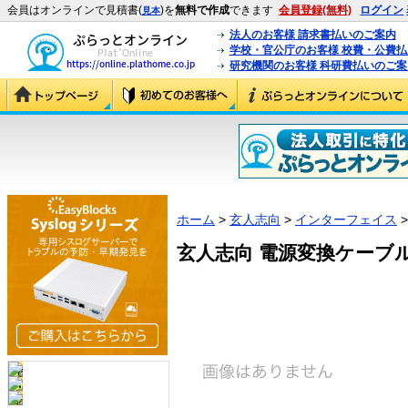
会員はオンラインで見積書(
)を
無料で作成
できます
会員登録(無料)
ログイン
見本
法人のお客様 請求書払いのご案内
学校・官公庁のお客様 校費・公費
研究機関のお客様 科研費払いのご案
ホーム
>
玄人志向
>
インターフェイス
>
玄人志向 電源変換ケーブル (