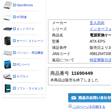
OpenBlocks
IoT関連
メーカー
玄人志向
シリーズ
インターフ
ネットワーク
商品名
電源変換ケ
サーバ・ストレージ
型番
ATX-EPS
保証条件
販売日より1
パソコン・周辺機器
JANコード
4981254733
返品について
特定商取引
PCパーツ
商品番号
11690449
サプライ
本商品は販売を終了しました
ソフト・ライセンス
このページを印刷する