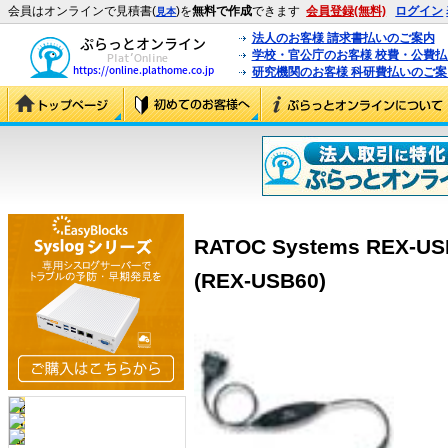
会員はオンラインで見積書(
)を
無料で作成
できます
会員登録(無料)
ログイン
見本
法人のお客様 請求書払いのご案内
学校・官公庁のお客様 校費・公費
研究機関のお客様 科研費払いのご案
RATOC Systems REX-USB
(REX-USB60)