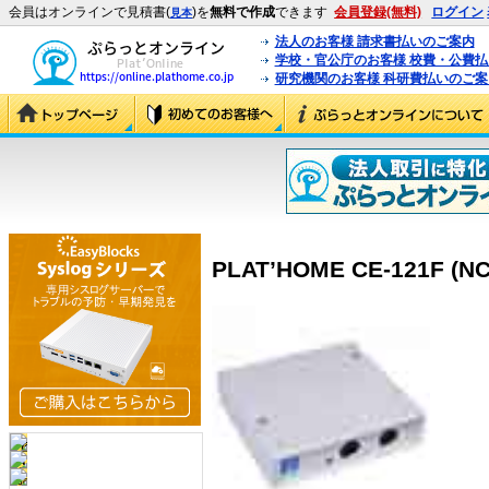
会員はオンラインで見積書(
)を
無料で作成
できます
会員登録(無料)
ログイン
見本
法人のお客様 請求書払いのご案内
学校・官公庁のお客様 校費・公費
研究機関のお客様 科研費払いのご案
PLAT’HOME CE-121F (NC