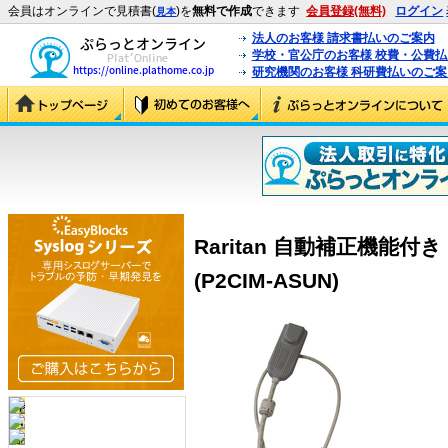
会員はオンラインで見積書(
)を
無料で作成
できます
会員登録(無料)
ログイン
見本
法人のお客様 請求書払いのご案内
学校・官公庁のお客様 校費・公費
研究機関のお客様 科研費払いのご案
Raritan 自動補正機能付
(P2CIM-ASUN)