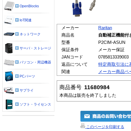
OpenBlocks
IoT関連
メーカー
Raritan
ネットワーク
商品名
自動補正機能付き
型番
P2CIM-ASUN
サーバ・ストレージ
保証条件
メーカー保証
JANコード
0785813339003
パソコン・周辺機器
返品について
特定商取引法に
関連
メーカー商品ペ
PCパーツ
商品番号
11680984
サプライ
本商品は販売を終了しました
ソフト・ライセンス
このページを印刷する