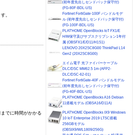
(初年度先出しセンドバック保守付)
(FG-80F-BDL-US)
Fortinet FortiGate-100F バンドルモデ
ます。
ル (初年度先出しセンドバック保守付)
(FG-100F-BDL-US)
PLAT'HOME OpenBlocks IoT FX1/E
H/W保守及びサブスクリプション1年付
属 (OBSFX1/E/D11/H1S1)
LENOVO 20X2SC8G00 ThinkPad L14
Gen2 (20X2SC8G00)
エイム電子 光ファイバーケーブル
DLC/DSC MM62.5 1m (AFP2-
DLC/DSC-62-01)
Fortinet FortiGate-40F バンドルモデル
(初年度先出しセンドバック保守付)
(FG-40F-BDL-US)
PLAT'HOME OpenBlocks A16 Debian
11搭載モデル (OBSA16/D11A)
PLAT'HOME OpenBlocks IX9 Windows
着までに時間がかかる
10 IoT Enterprise 2019 LTSC搭載
256GBモデル
(OBSIX9/W/L1809/256G)