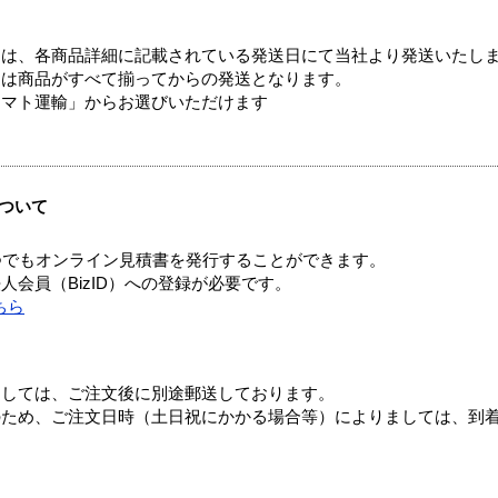
ては、各商品詳細に記載されている発送日にて当社より発送いたし
送は商品がすべて揃ってからの発送となります。
ヤマト運輸」からお選びいただけます
ついて
つでもオンライン見積書を発行することができます。
会員（BizID）への登録が必要です。
ちら
ましては、ご注文後に別途郵送しております。
のため、ご注文日時（土日祝にかかる場合等）によりましては、到