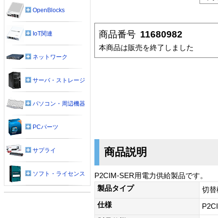
OpenBlocks
商品番号
11680982
IoT関連
本商品は販売を終了しました
ネットワーク
サーバ・ストレージ
パソコン・周辺機器
PCパーツ
商品説明
サプライ
ソフト・ライセンス
P2CIM-SER用電力供給製品です。
製品タイプ
切替
仕様
P2