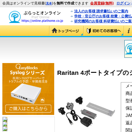
会員はオンラインで見積書(
)を
無料で作成
できます
会員登録(無料)
ログイン
見本
法人のお客様 請求書払いのご案内
学校・官公庁のお客様 校費・公費
研究機関のお客様 科研費払いのご案
Raritan 4ポートタイプの
メ
商
型
保
J
返
関