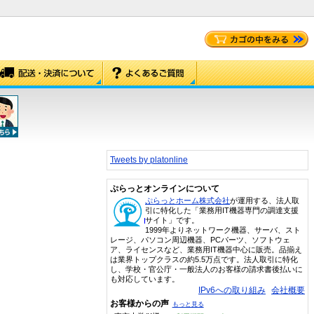
Tweets by platonline
ぷらっとオンラインについて
ぷらっとホーム株式会社
が運用する、法人取
引に特化した「業務用IT機器専門の調達支援
サイト」です。
1999年よりネットワーク機器、サーバ、スト
レージ、パソコン周辺機器、PCパーツ、ソフトウェ
ア、ライセンスなど、業務用IT機器中心に販売。品揃え
は業界トップクラスの約5.5万点です。法人取引に特化
し、学校・官公庁・一般法人のお客様の請求書後払いに
も対応しています。
IPv6への取り組み
会社概要
お客様からの声
もっと見る