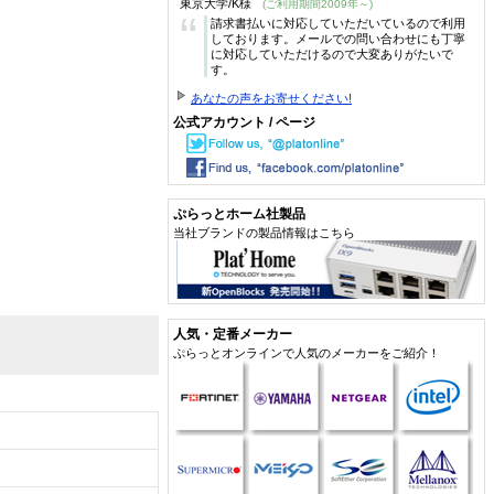
東京大学/K様
(ご利用期間2009年～)
“
請求書払いに対応していただいているので利用
しております。メールでの問い合わせにも丁寧
に対応していただけるので大変ありがたいで
す。
あなたの声をお寄せください!
公式アカウント / ページ
ぷらっとホーム社製品
当社ブランドの製品情報はこちら
人気・定番メーカー
ぷらっとオンラインで人気のメーカーをご紹介！