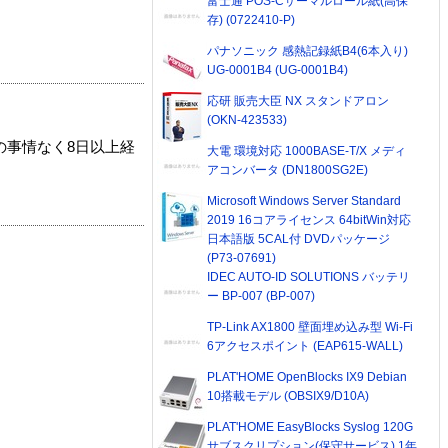
富士通 POS-Cサーマルロール紙(高保
存) (0722410-P)
パナソニック 感熱記録紙B4(6本入り)
UG-0001B4 (UG-0001B4)
応研 販売大臣 NX スタンドアロン
(OKN-423533)
の事情なく8日以上経
大電 環境対応 1000BASE-T/X メディ
アコンバータ (DN1800SG2E)
Microsoft Windows Server Standard
2019 16コアライセンス 64bitWin対応
日本語版 5CAL付 DVDパッケージ
(P73-07691)
IDEC AUTO-ID SOLUTIONS バッテリ
ー BP-007 (BP-007)
TP-Link AX1800 壁面埋め込み型 Wi-Fi
6アクセスポイント (EAP615-WALL)
PLAT'HOME OpenBlocks IX9 Debian
10搭載モデル (OBSIX9/D10A)
PLAT'HOME EasyBlocks Syslog 120G
サブスクリプション(保守サービス) 1年