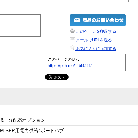
このページを印刷する
メールでURLを送る
お気に入りに追加する
このページのURL
https://plth.me/11680982
機・分配器オプション
CIM-SER用電力供給4ポートハブ