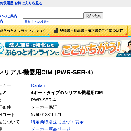
表示履歴
お気に入りを見る
払いのご案内
内
型番まとめ検索»
シリアル機器用CIM (PWR-SER-4)
ーカー
Raritan
品名
4ポートタイプのシリアル機器用CIM
番
PWR-SER-4
証条件
メーカー保証
ANコード
9760013810171
品について
特定商取引法に基づく表示
連
メーカー商品ページ