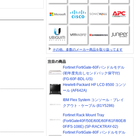
その他、多数のメーカー商品を取り扱ってます
注目の商品
Fortinet FortiGate-60Fバンドルモデル
(初年度先出しセンドバック保守付)
(FG-60F-BDL-US)
Hewlett-Packard HP LCD 8500 コンソ
ール (AF642A)
IBM Flex System コンソール・ブレイ
クアウト・ケーブル (81Y5286)
Fortinet Rack Mount Tray
(FortiGate40F/50E/60E/60F/61F/80E/8
0F/FS-108E) (SP-RACKTRAY-02)
Fortinet FortiGate-80F バンドルモデル