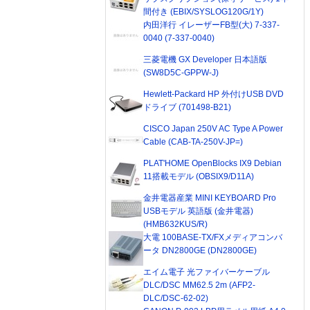
間付き (EBIX/SYSLOG120G/1Y)
内田洋行 イレーザーFB型(大) 7-337-
0040 (7-337-0040)
三菱電機 GX Developer 日本語版
(SW8D5C-GPPW-J)
Hewlett-Packard HP 外付けUSB DVD
ドライブ (701498-B21)
CISCO Japan 250V AC Type A Power
Cable (CAB-TA-250V-JP=)
PLAT'HOME OpenBlocks IX9 Debian
11搭載モデル (OBSIX9/D11A)
金井電器産業 MINI KEYBOARD Pro
USBモデル 英語版 (金井電器)
(HMB632KUS/R)
大電 100BASE-TX/FXメディアコンバ
ータ DN2800GE (DN2800GE)
エイム電子 光ファイバーケーブル
DLC/DSC MM62.5 2m (AFP2-
DLC/DSC-62-02)