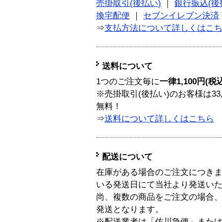
売掛取引(後払い)
｜
銀行振込(後
換宅配便
｜
セブンイレブン決済
⇒
支払方法について詳しくはこ
送料について
1つのご注文毎に
一律1,100円(税
※売掛取引(後払い)のお客様は33
無料！
⇒
送料について詳しくはこちら
配送について
在庫がある場合のご注文につき
いる発送日にて当社より発送い
尚、複数の商品をご注文の場合
発送となります。
※配送業者は「佐川急便」また