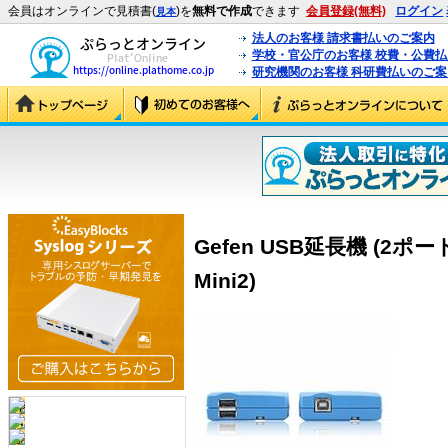
会員はオンラインで見積書(
)を
無料で作成
できます
会員登録(無料)
ログイン
見本
法人のお客様 請求書払いのご案内
学校・官公庁のお客様 校費・公費
研究機関のお客様 科研費払いのご案
Gefen USB延長機 (2ポート
Mini2)