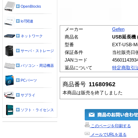
OpenBlocks
IoT関連
メーカー
Gefen
ネットワーク
商品名
USB延長機 
型番
EXT-USB-Mi
サーバ・ストレージ
保証条件
当社販売日
JANコード
4560114393
パソコン・周辺機器
返品について
特定商取引
PCパーツ
商品番号
11680962
本商品は販売を終了しました
サプライ
ソフト・ライセンス
このページを印刷する
メールでURLを送る