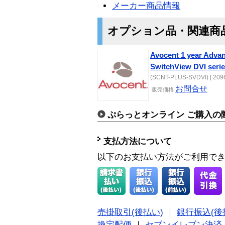
メーカー商品情報
オプション品・関連商
Avocent 1 year Adva
SwitchView DVI seri
(SCNT-PLUS-SVDVI) [ 209
お問合せ
販売価格
ぷらっとオンライン ご購入の
支払方法について
以下のお支払い方法がご利用で
売掛取引(後払い)
｜
銀行振込(後
換宅配便
｜
セブンイレブン決済