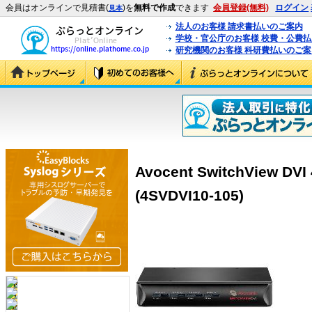
会員はオンラインで見積書(
)を
無料で作成
できます
会員登録(無料)
ログイン
見本
法人のお客様 請求書払いのご案内
学校・官公庁のお客様 校費・公費
研究機関のお客様 科研費払いのご案
Avocent SwitchView
(4SVDVI10-105)