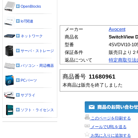
OpenBlocks
IoT関連
メーカー
Avocent
ネットワーク
商品名
SwitchVie
型番
4SVDVI10-10
サーバ・ストレージ
保証条件
販売日より２
返品について
特定商取引法
パソコン・周辺機器
商品番号
11680961
PCパーツ
本商品は販売を終了しました
サプライ
ソフト・ライセンス
このページを印刷する
メールでURLを送る
お気に入りに追加する