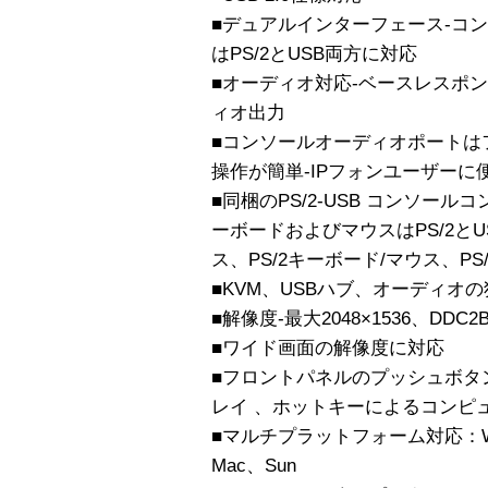
■デュアルインターフェース‐コ
はPS/2とUSB両方に対応
■オーディオ対応‐ベースレスポン
ィオ出力
■コンソールオーディオポートは
操作が簡単‐IPフォンユーザーに
■同梱のPS/2-USB コンソー
ーボードおよびマウスはPS/2とU
ス、PS/2キーボード/マウス、P
■KVM、USBハブ、オーディオ
■解像度‐最大2048×1536、DDC2
■ワイド画面の解像度に対応
■フロントパネルのプッシュボタ
レイ 、ホットキーによるコン
■マルチプラットフォーム対応：Window
Mac、Sun