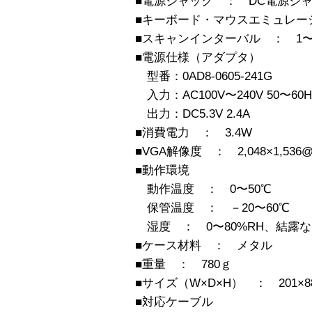
■電源ジャック ： DC電源ジャ
■キーボード・マウスエミュレーシ
■スキャンインターバル ： 1〜9
■電源仕様（アダプタ）
型番：0AD8-0605-241G
入力：AC100V〜240V 50〜60H
出力：DC5.3V 2.4A
■消費電力 ： 3.4W
■VGA解像度 ： 2,048×1,536@
■動作環境
動作温度 ： 0〜50℃
保管温度 ： －20〜60℃
湿度 ： 0〜80%RH、結露
■ケース材料 ： メタル
■重量 ： 780ｇ
■サイズ（W×D×H） ： 201×88
■対応ケーブル