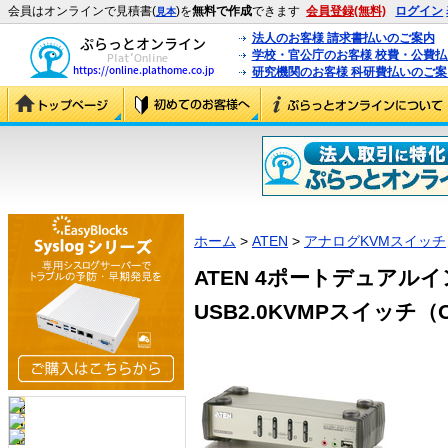
会員はオンラインで見積書(
)を
無料で作成
できます
会員登録(無料)
ログイン
見本
法人のお客様 請求書払いのご案内
学校・官公庁のお客様 校費・公費
研究機関のお客様 科研費払いのご案
ホーム
>
ATEN
>
アナログKVMスイッチ
ATEN 4ポートデュアル
USB2.0KVMPスイッチ（O