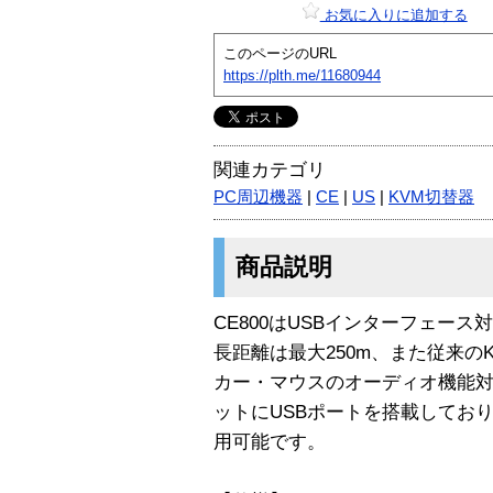
お気に入りに追加する
このページのURL
https://plth.me/11680944
関連カテゴリ
PC周辺機器
|
CE
|
US
|
KVM切替器
商品説明
CE800はUSBインターフェー
長距離は最大250m、また従来の
カー・マウスのオーディオ機能
ットにUSBポートを搭載してお
用可能です。