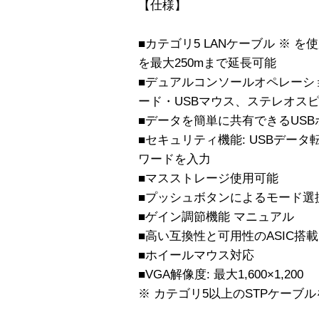
【仕様】
■カテゴリ5 LANケーブル ※
を最大250mまで延長可能
■デュアルコンソールオペレーショ
ード・USBマウス、ステレオス
■データを簡単に共有できるUSB
■セキュリティ機能: USBデー
ワードを入力
■マスストレージ使用可能
■プッシュボタンによるモード選択
■ゲイン調節機能 マニュアル
■高い互換性と可用性のASIC搭載
■ホイールマウス対応
■VGA解像度: 最大1,600×1,200
※ カテゴリ5以上のSTPケーブ