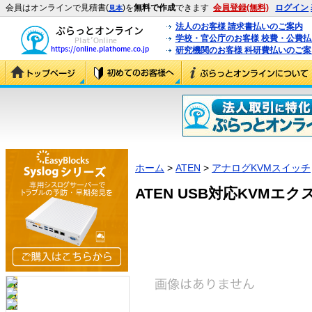
会員はオンラインで見積書(
)を
無料で作成
できます
会員登録(無料)
ログイン
見本
法人のお客様 請求書払いのご案内
学校・官公庁のお客様 校費・公費
研究機関のお客様 科研費払いのご案
ホーム
>
ATEN
>
アナログKVMスイッチ
ATEN USB対応KVMエクス