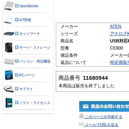
OpenBlocks
IoT関連
メーカー
ATEN
シリーズ
アナログ
ネットワーク
商品名
USB対
サーバ・ストレージ
型番
CE800
保証条件
メーカー
パソコン・周辺機器
返品について
特定商取
PCパーツ
商品番号
11680944
本商品は販売を終了しました
サプライ
ソフト・ライセンス
このページを印刷する
メールでURLを送る