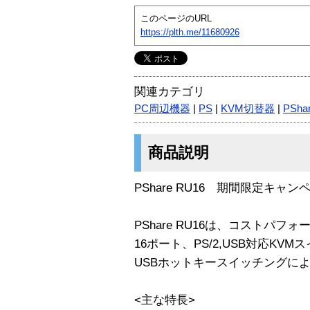
このページのURL
https://plth.me/11680926
関連カテゴリ
PC周辺機器
|
PS
|
KVM切替器
|
PSha
商品説明
PShare RU16 期間限定キャン
PShare RU16は、コストパ
16ポート、PS/2,USB対応KV
USBホットキースイッチングに
<主な特長>