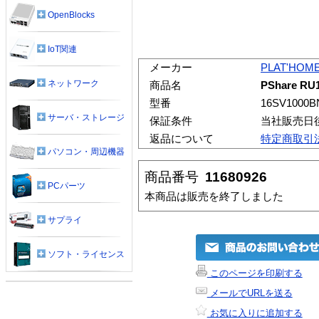
OpenBlocks
IoT関連
メーカー
PLAT'HOM
ネットワーク
商品名
PShare 
型番
16SV1000B
サーバ・ストレージ
保証条件
当社販売日
返品について
特定商取引
パソコン・周辺機器
商品番号
11680926
PCパーツ
本商品は販売を終了しました
サプライ
ソフト・ライセンス
このページを印刷する
メールでURLを送る
お気に入りに追加する