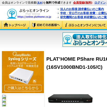
会員はオンラインで見積書(
)を
無料で作成
できます
会員登録(無料)
ログイン
見本
法人のお客様 請求書払いのご案内
学校・官公庁のお客様 校費・公費
研究機関のお客様 科研費払いのご案
PLAT’HOME PShare 
(16SV1000BND1-105/C)