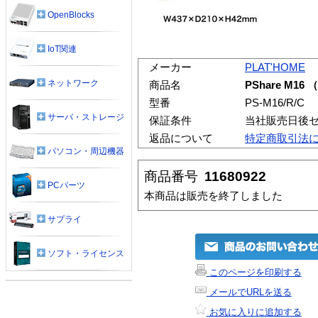
OpenBlocks
IoT関連
メーカー
PLAT'HOME
ネットワーク
商品名
PShare M1
型番
PS-M16/R/C
サーバ・ストレージ
保証条件
当社販売日後
返品について
特定商取引法
パソコン・周辺機器
商品番号
11680922
PCパーツ
本商品は販売を終了しました
サプライ
ソフト・ライセンス
このページを印刷する
メールでURLを送る
お気に入りに追加する