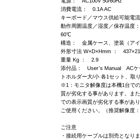
電源： AC100V 50/60Hz
消費電流： 0.1A AC
キーボード／マウス供給可能電流：
動作周囲温度／湿度／保存温度： 0
60℃
構造： 金属ケース、塗装（ア
外形寸法 W×D×Hmm ： 437×21
重量 Kg ： 2.9
添付品： User’s Manual 
トホルダー大/小 各1セット、取
※1：モニタ解像度は本機1台で
質が劣化する事があります。ま
での表示画質が劣化する事があ
ご使用ください。（推奨解像度：10
ご注意
・接続用ケーブルは別売となり