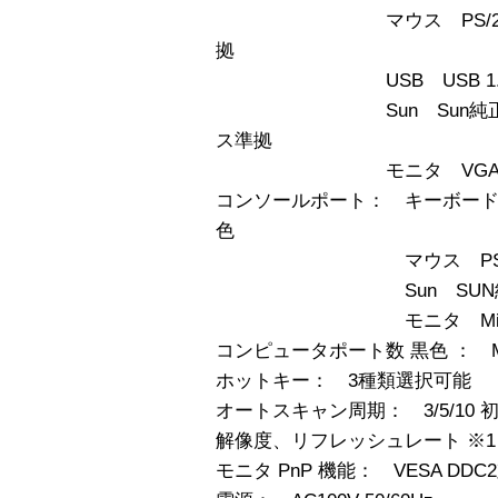
マウス PS/2マウス・
拠
USB USB 1.1
Sun Sun純正キー
ス準拠
モニタ VGAモニタ
コンソールポート： キーボード PS/
色
マウス PS/2、Mini D
Sun SUN純正、Mini 
モニタ Mini D-SUB
コンピュータポート数 黒色 ： Mini
ホットキー： 3種類選択可能
オートスキャン周期： 3/5/10 初期値
解像度、リフレッシュレート ※1 160
モニタ PnP 機能： VESA DDC