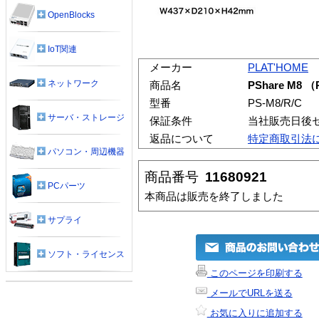
OpenBlocks
IoT関連
メーカー
PLAT'HOME
ネットワーク
商品名
PShare M8
型番
PS-M8/R/C
サーバ・ストレージ
保証条件
当社販売日後
返品について
特定商取引法
パソコン・周辺機器
商品番号
11680921
PCパーツ
本商品は販売を終了しました
サプライ
ソフト・ライセンス
このページを印刷する
メールでURLを送る
お気に入りに追加する