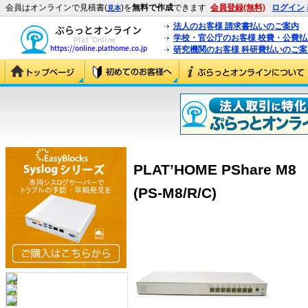
会員はオンラインで見積書(
)を
無料で作成
できます
会員登録(無料)
ログイン
見本
法人のお客様 請求書払いのご案内
学校・官公庁のお客様 校費・公費
研究機関のお客様 科研費払いのご案
PLAT’HOME PShare 
(PS-M8/R/C)