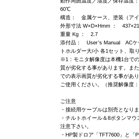
動作周囲温度／湿度／保存温度： 0
60℃
構造： 金属ケース、塗装（ア
外形寸法 W×D×Hmm ： 437×21
重量 Kg ： 2.7
添付品： User’s Manual 
トホルダー大/小 各1セット、取
※1：モニタ解像度は本機1台で
質が劣化する事があります。ま
での表示画質が劣化する事があ
ご使用ください。（推奨解像度：10
ご注意
・接続用ケーブルは別売となり
・チルトホイール＆8ボタンマウ
注意下さい。
・HP製ドロア「TFT7600」と「PShar