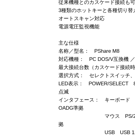
従来機種とのカスケード接続も
3種類のホットキーと各種切り替
オートスキャン対応
電源電圧監視機能
主な仕様
名称／型名： PShare M8
対応機種： PC DOS/V互換機 ／
最大接続台数（カスケード接続時）
選択方式： セレクトスイッチ、
LED表示： POWER/SELECT 8
点滅
インタフェース： キーボード 
OADG準拠
マウス PS/2マウス・
拠
USB USB 1.1