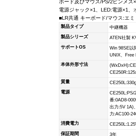
ボード及びマウス/PS/2ピンメス×各
電源ジャック×1、LED:電源×1、
■LR共通 キーボード/マウス:エミ
製品タイプ
中継機器
製品シリーズ
ATEN社製 
サポートOS
Win 98SE以
UNIX、Free
本体外形寸法
(WxDxH):CE
CE250R:125
質量
CE250L:330
電源
CE250L:
番:0AD8-00
出力:5V 1A)
力:AC100-24
消費電力
CE250L:1.2
保証期間
3年