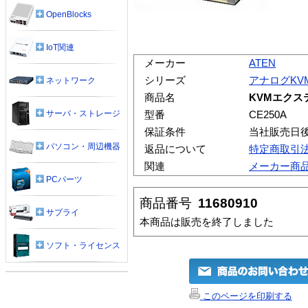
OpenBlocks
IoT関連
メーカー
ATEN
シリーズ
アナログKV
ネットワーク
商品名
KVMエクス
サーバ・ストレージ
型番
CE250A
保証条件
当社販売日
パソコン・周辺機器
返品について
特定商取引
関連
メーカー商
PCパーツ
商品番号
11680910
サプライ
本商品は販売を終了しました
ソフト・ライセンス
このページを印刷する