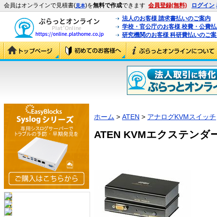
会員はオンラインで見積書(
)を
無料で作成
できます
会員登録(無料)
ログイン
見本
法人のお客様 請求書払いのご案内
学校・官公庁のお客様 校費・公費
研究機関のお客様 科研費払いのご案
ホーム
>
ATEN
>
アナログKVMスイッチ
ATEN KVMエクステンダー 