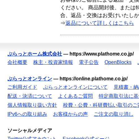
ください。 商品開封後、または
合、返品・交換はお受けいたし
⇒
返品について詳しくはこちら
ぷらっとホーム株式会社
—
https://www.plathome.co.jp/
会社概要
株主・投資家情報
電子公告
OpenBlocks
ぷらっとオンライン
—
https://online.plathome.co.jp/
ご利用ガイド
ぷらっとオンラインについて
見積書・納
配送・決済について
よくあるご質問
特定商取引法に基
個人情報取り扱い方針
校費・公費・科研費払い取引のご
IPv6への取り組み
お客様からの声
ご注文の取り消し
ソーシャルメディア
Twitter公式アカウント
Facebook公式ページ