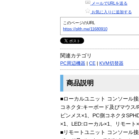
メールでURLを送る
お気に入りに追加する
このページのURL
https://plth.me/11680910
関連カテゴリ
PC周辺機器
|
CE
|
KVM切替器
商品説明
■ローカルユニット コンソール接
コネクタ:キーボード及びマウス/PS
ピンメス×1、PC側コネクタSPH
×1、LED:ローカル×1、リモート
■リモートユニット コンソール接