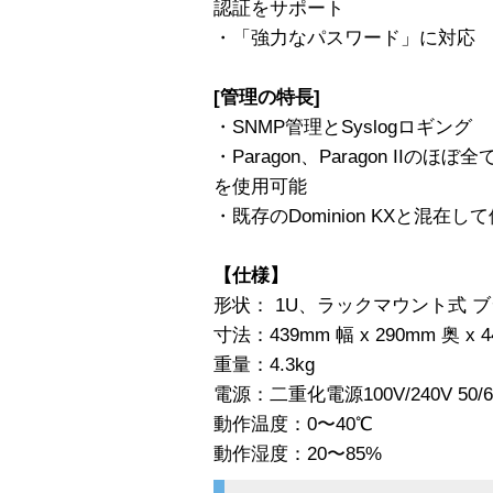
認証をサポート
・「強力なパスワード」に対応
[管理の特長]
・SNMP管理とSyslogロギング
・Paragon、Paragon IIのほぼ全
を使用可能
・既存のDominion KXと混在し
【仕様】
形状： 1U、ラックマウント式 
寸法：439mm 幅 x 290mm 奥 x 
重量：4.3kg
電源：二重化電源100V/240V 50/60
動作温度：0〜40℃
動作湿度：20〜85%