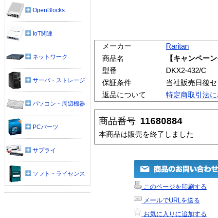
OpenBlocks
IoT関連
メーカー
Raritan
ネットワーク
商品名
【キャンペーンモデ
型番
DKX2-432/C
サーバ・ストレージ
保証条件
当社販売日後セ
返品について
特定商取引法に
パソコン・周辺機器
商品番号
11680884
PCパーツ
本商品は販売を終了しました
サプライ
ソフト・ライセンス
このページを印刷する
メールでURLを送る
お気に入りに追加する