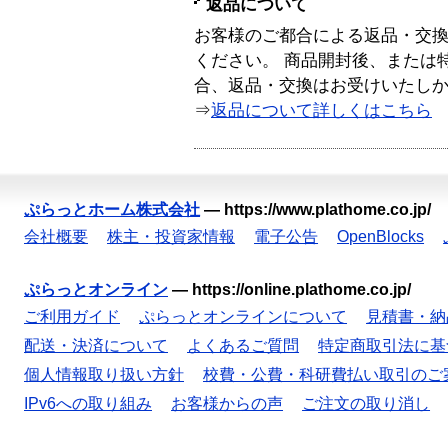
返品について
お客様のご都合による返品・交
ください。 商品開封後、または
合、返品・交換はお受けいたし
⇒
返品について詳しくはこちら
ぷらっとホーム株式会社
—
https://www.plathome.co.jp/
会社概要
株主・投資家情報
電子公告
OpenBlocks
ぷらっとオンライン
—
https://online.plathome.co.jp/
ご利用ガイド
ぷらっとオンラインについて
見積書・納
配送・決済について
よくあるご質問
特定商取引法に基
個人情報取り扱い方針
校費・公費・科研費払い取引のご
IPv6への取り組み
お客様からの声
ご注文の取り消し