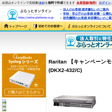
会員はオンラインで見積書(
)を
無料で作成
できます
会員登録(無料)
ログイン
見本
法人のお客様 請求書払いのご案内
学校・官公庁のお客様 校費・公費
研究機関のお客様 科研費払いのご案
Raritan 【キャンペーンモデ
(DKX2-432/C)