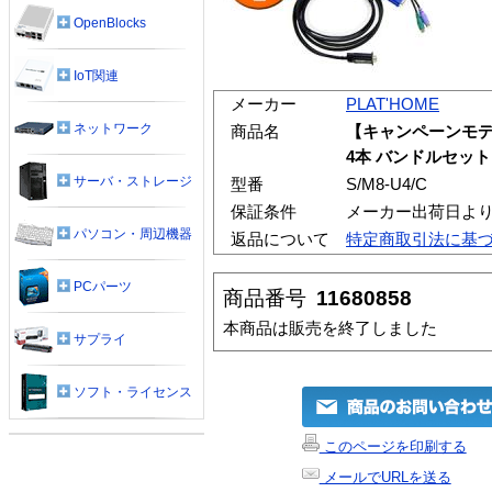
OpenBlocks
IoT関連
メーカー
PLAT'HOME
ネットワーク
商品名
【キャンペーンモデル】
4本 バンドルセット
サーバ・ストレージ
型番
S/M8-U4/C
保証条件
メーカー出荷日より
パソコン・周辺機器
返品について
特定商取引法に基
PCパーツ
商品番号
11680858
本商品は販売を終了しました
サプライ
ソフト・ライセンス
このページを印刷する
メールでURLを送る