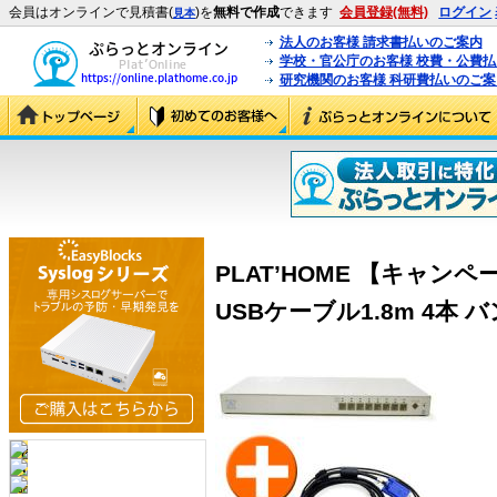
会員はオンラインで見積書(
)を
無料で作成
できます
会員登録(無料)
ログイン
見本
法人のお客様 請求書払いのご案内
学校・官公庁のお客様 校費・公費
研究機関のお客様 科研費払いのご案
PLAT’HOME 【キャンペー
USBケーブル1.8m 4本 バン