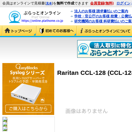
会員はオンラインで見積書(
)を
無料で作成
できます
会員登録(無料)
ログイン
見本
法人のお客様 請求書払いのご案内
学校・官公庁のお客様 校費・公費
研究機関のお客様 科研費払いのご案
Raritan CCL-128 (CCL-12