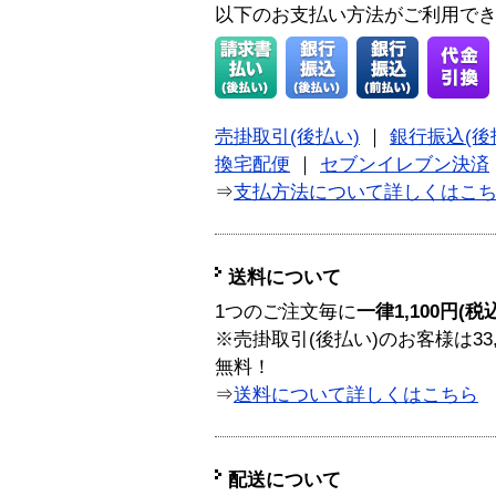
以下のお支払い方法がご利用で
売掛取引(後払い)
｜
銀行振込(後
換宅配便
｜
セブンイレブン決済
⇒
支払方法について詳しくはこ
送料について
1つのご注文毎に
一律1,100円(税
※売掛取引(後払い)のお客様は33
無料！
⇒
送料について詳しくはこちら
配送について