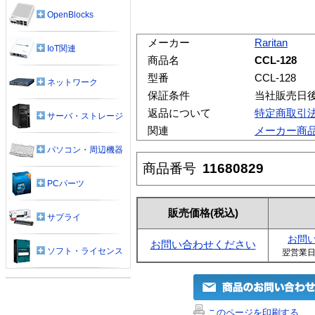
OpenBlocks
メーカー
Raritan
IoT関連
商品名
CCL-128
型番
CCL-128
ネットワーク
保証条件
当社販売日後
返品について
特定商取引
サーバ・ストレージ
関連
メーカー商
パソコン・周辺機器
商品番号
11680829
PCパーツ
販売価格
(税込)
サプライ
お問
お問い合わせください
ソフト・ライセンス
翌営業
このページを印刷する