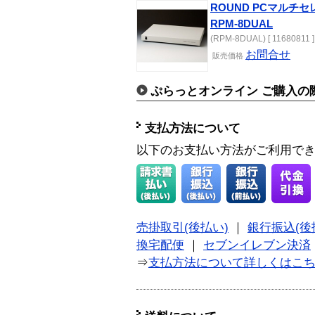
ROUND PCマルチセ
RPM-8DUAL
(RPM-8DUAL) [ 11680811 ]
お問合せ
販売価格
ぷらっとオンライン ご購入の
支払方法について
以下のお支払い方法がご利用で
売掛取引(後払い)
｜
銀行振込(後
換宅配便
｜
セブンイレブン決済
⇒
支払方法について詳しくはこ