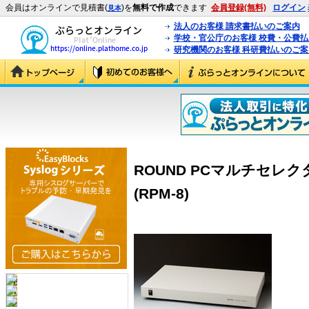
会員はオンラインで見積書(
)を
無料で作成
できます
会員登録(無料)
ログイン
見本
法人のお客様 請求書払いのご案内
学校・官公庁のお客様 校費・公費
研究機関のお客様 科研費払いのご案
ROUND PCマルチセレクタ
(RPM-8)