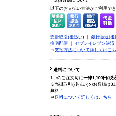
支払方法について
以下のお支払い方法がご利用で
売掛取引(後払い)
｜
銀行振込(後
換宅配便
｜
セブンイレブン決済
⇒
支払方法について詳しくはこ
送料について
1つのご注文毎に
一律1,100円(税
※売掛取引(後払い)のお客様は33
無料！
⇒
送料について詳しくはこちら