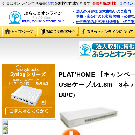
会員はオンラインで見積書(
)を
無料で作成
できます
会員登録(無料)
ログイン
見本
法人のお客様 請求書払いのご案内
学校・官公庁のお客様 校費・公費
研究機関のお客様 科研費払いのご案
PLAT’HOME 【キャンペー
USBケーブル1.8m 8本 バ
U8/C)