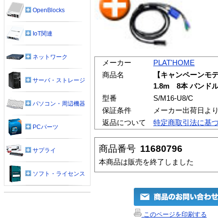
OpenBlocks
IoT関連
ネットワーク
メーカー
PLAT'HOME
商品名
【キャンペーンモデル】
サーバ・ストレージ
1.8m 8本 バンド
型番
S/M16-U8/C
パソコン・周辺機器
保証条件
メーカー出荷日より
返品について
特定商取引法に基
PCパーツ
商品番号
11680796
サプライ
本商品は販売を終了しました
ソフト・ライセンス
このページを印刷する