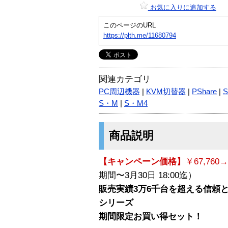
お気に入りに追加する
このページのURL
https://plth.me/11680794
関連カテゴリ
PC周辺機器
|
KVM切替器
|
PShare
|
S
S・M
|
S・M4
商品説明
【キャンペーン価格】
￥67,760→
期間〜3月30日 18:00迄）
販売実績3万6千台を超える信頼と
シリーズ
期間限定お買い得セット！