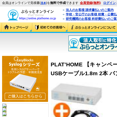
会員はオンラインで見積書(
)を
無料で作成
できます
会員登録(無料)
ログイン
見本
法人のお客様 請求書払いのご案内
学校・官公庁のお客様 校費・公費
研究機関のお客様 科研費払いのご案
PLAT’HOME 【キャンペー
USBケーブル1.8m 2本 バン