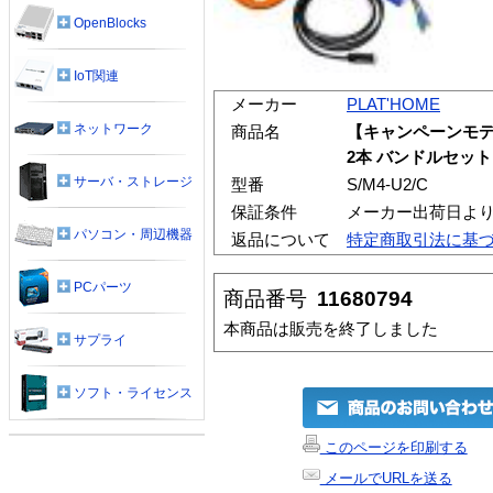
OpenBlocks
IoT関連
メーカー
PLAT'HOME
ネットワーク
商品名
【キャンペーンモデル】
2本 バンドルセット
サーバ・ストレージ
型番
S/M4-U2/C
保証条件
メーカー出荷日より
パソコン・周辺機器
返品について
特定商取引法に基
PCパーツ
商品番号
11680794
本商品は販売を終了しました
サプライ
ソフト・ライセンス
このページを印刷する
メールでURLを送る