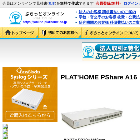
会員はオンラインで見積書(
)を
無料で作成
できます
会員登録(無料)
ログイン
見本
法人のお客様 請求書払いのご案内
学校・官公庁のお客様 校費・公費
研究機関のお客様 科研費払いのご案
PLAT’HOME PShare A16