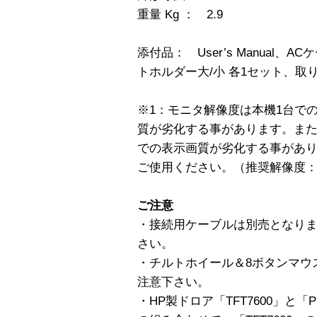
重量 Kg ： 2.9
添付品： User’s Manual、
トホルダー大/小 各1セット、取
※1：モニタ解像度は本機1台で
質が劣化する事があります。ま
での表示画質が劣化する事があ
ご使用ください。（推奨解像度：10
ご注意
・接続用ケーブルは別売となり
さい。
・チルトホイール＆8ボタンマウ
注意下さい。
・HP製ドロア「TFT7600」と「PShar