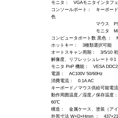
モニタ： VGAモニタインタフ
コンソールポート： キーボード PS/
色
マウス PS/2、Mini D
モニタ Mini D-SUB
コンピュータポート数 黒色 ： Mini
ホットキー： 3種類選択可能
オートスキャン周期： 3/5/10 初期値
解像度、リフレッシュレート※1： 16
モニタ PnP 機能： VESA DDC
電源： AC100V 50/60Hz
消費電流： 0.1A AC
キーボード／マウス供給可能電流：
動作周囲温度／湿度／保存温度： 0
60℃
構造： 金属ケース、塗装（ア
外形寸法 W×D×Hmm ： 437×21