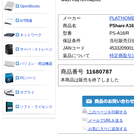
OpenBlocks
メーカー
PLAT'HOM
IoT関連
商品名
PShare A
型番
PS-A16/R
ネットワーク
保証条件
当社販売日
JANコード
4533209001
サーバ・ストレージ
返品について
特定商取引
パソコン・周辺機器
商品番号
11680787
PCパーツ
本商品は販売を終了しました
サプライ
ソフト・ライセンス
このページを印刷する
メールでURLを送る
お気に入りに追加する