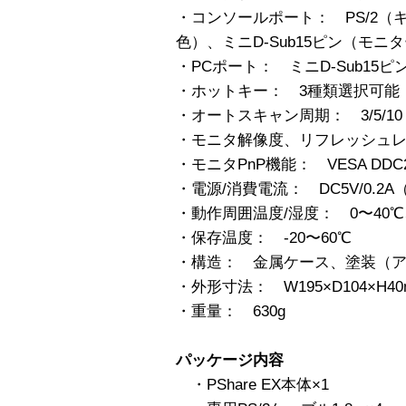
・コンソールポート： PS/2（キ
色）、ミニD-Sub15ピン（モニ
・PCポート： ミニD-Sub15ピ
・ホットキー： 3種類選択可能
・オートスキャン周期： 3/5/10（
・モニタ解像度、リフレッシュレート
・モニタPnP機能： VESA DDC2
・電源/消費電流： DC5V/0.2A
・動作周囲温度/湿度： 0〜40℃、
・保存温度： -20〜60℃
・構造： 金属ケース、塗装（
・外形寸法： W195×D104×H40
・重量： 630g
パッケージ内容
・PShare EX本体×1