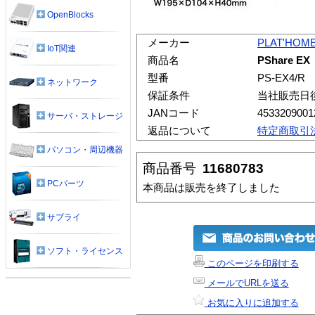
OpenBlocks
メーカー
PLAT'HOM
IoT関連
商品名
PShare E
型番
PS-EX4/R
ネットワーク
保証条件
当社販売日
JANコード
4533209001
サーバ・ストレージ
返品について
特定商取引
パソコン・周辺機器
商品番号
11680783
PCパーツ
本商品は販売を終了しました
サプライ
ソフト・ライセンス
このページを印刷する
メールでURLを送る
お気に入りに追加する