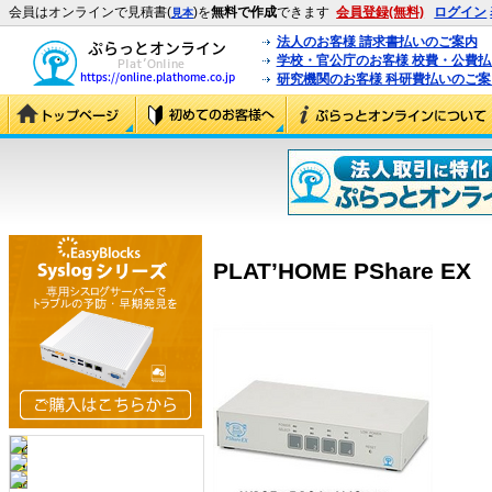
会員はオンラインで見積書(
)を
無料で作成
できます
会員登録(無料)
ログイン
見本
法人のお客様 請求書払いのご案内
学校・官公庁のお客様 校費・公費
研究機関のお客様 科研費払いのご案
PLAT’HOME PShare EX