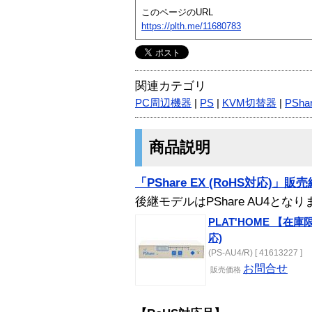
このページのURL
https://plth.me/11680783
関連カテゴリ
PC周辺機器
|
PS
|
KVM切替器
|
PSha
商品説明
「PShare EX (RoHS対応)」
後継モデルはPShare AU4とな
PLAT'HOME 【在庫限
応)
(PS-AU4/R) [ 41613227 ]
お問合せ
販売
価格