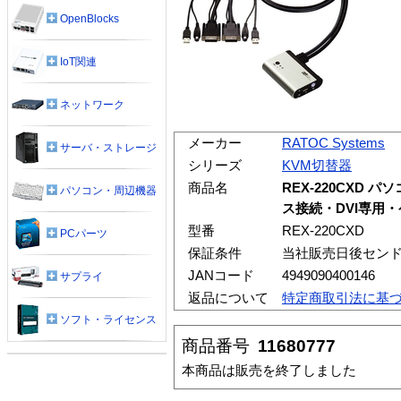
OpenBlocks
IoT関連
ネットワーク
メーカー
RATOC Systems
サーバ・ストレージ
シリーズ
KVM切替器
商品名
REX-220CXD
パソコン・周辺機器
ス接続・DVI専用
型番
REX-220CXD
PCパーツ
保証条件
当社販売日後セン
JANコード
4949090400146
サプライ
返品について
特定商取引法に基
ソフト・ライセンス
商品番号
11680777
本商品は販売を終了しました