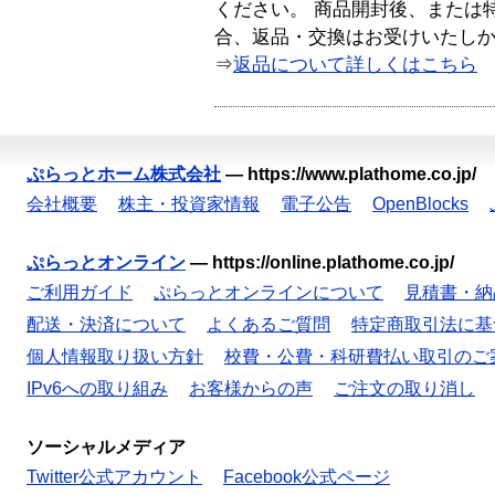
ください。 商品開封後、または
合、返品・交換はお受けいたし
⇒
返品について詳しくはこちら
ぷらっとホーム株式会社
—
https://www.plathome.co.jp/
会社概要
株主・投資家情報
電子公告
OpenBlocks
ぷらっとオンライン
—
https://online.plathome.co.jp/
ご利用ガイド
ぷらっとオンラインについて
見積書・納
配送・決済について
よくあるご質問
特定商取引法に基
個人情報取り扱い方針
校費・公費・科研費払い取引のご
IPv6への取り組み
お客様からの声
ご注文の取り消し
ソーシャルメディア
Twitter公式アカウント
Facebook公式ページ