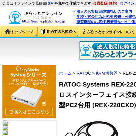
会員はオンラインで見積書(
)を
無料で作成
できます
会員登録(無料)
ログイン
見本
法人のお客様 請求書払いのご案内
学校・官公庁のお客様 校費・公費
研究機関のお客様 科研費払いのご案
ホーム
>
RATOC
>
KVM切替器
> REX-2
RATOC Systems RE
ロスインターフェイス接続
型PC2台用 (REX-220CXD)