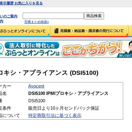
表示履歴
お気に入りを見る
払いのご案内
内
型番まとめ検索»
MIプロキシ・アプライアンス (DSI5100)
ーカー
Avocent
品名
DSI5100 IPMIプロキシ・アプライアンス
番
DSI5100
証条件
販売日より10ヶ月センドバック保証
品について
特定商取引法に基づく表示