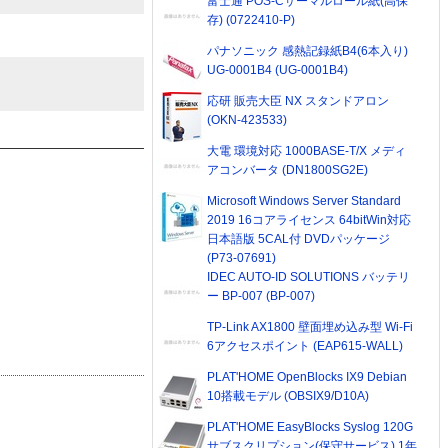
富士通 POS-Cサーマルロール紙(高保
存) (0722410-P)
パナソニック 感熱記録紙B4(6本入り)
UG-0001B4 (UG-0001B4)
応研 販売大臣 NX スタンドアロン
(OKN-423533)
大電 環境対応 1000BASE-T/X メディ
アコンバータ (DN1800SG2E)
Microsoft Windows Server Standard
2019 16コアライセンス 64bitWin対応
日本語版 5CAL付 DVDパッケージ
(P73-07691)
IDEC AUTO-ID SOLUTIONS バッテリ
ー BP-007 (BP-007)
TP-Link AX1800 壁面埋め込み型 Wi-Fi
6アクセスポイント (EAP615-WALL)
PLAT'HOME OpenBlocks IX9 Debian
10搭載モデル (OBSIX9/D10A)
PLAT'HOME EasyBlocks Syslog 120G
サブスクリプション(保守サービス) 1年