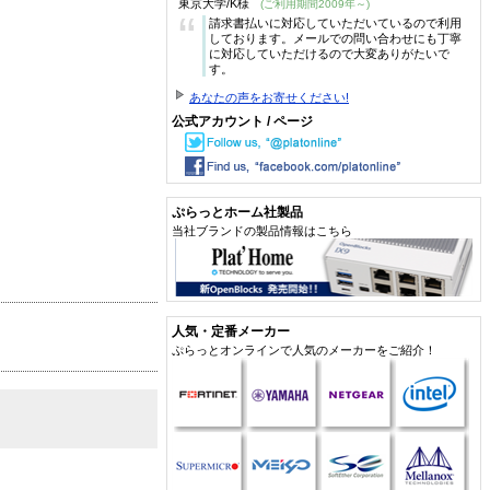
東京大学/K様
(ご利用期間2009年～)
“
請求書払いに対応していただいているので利用
しております。メールでの問い合わせにも丁寧
に対応していただけるので大変ありがたいで
す。
あなたの声をお寄せください!
公式アカウント / ページ
ぷらっとホーム社製品
当社ブランドの製品情報はこちら
人気・定番メーカー
ぷらっとオンラインで人気のメーカーをご紹介！