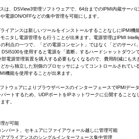
アンスは、DSView3管理ソフトウェアで、64台までのIPMI内蔵サ
や電源ON/OFFなどの集中管理を可能にします。
 プロキシアプライアンスは新しいツールをインストールすることなしにIPM
電源管理をも行うことが出来ます。電源管理はIPMI Intelligent 
 を使用することの利点の一つで、「どの電源コンセント」ではなく「どのサ
DSI5100を使用すると電源を「遮断」するハードシャットダウン
外部電源管理装置を購入する必要もなくなるので、費用削減にも大
CPUなどから独立した別個のプロセッサによってコントロールされてい
PMI機能を使用することが出来ます。
ew3ソフトウェアによりブラウザベースのインターフェースでIPMIデー
にコンバートするため、UDPポートをIPネットワークに公開すること
きます。
管理が可能
Pにコンバート、セキュアにファイアウォール越しに管理可能
てのアプライアンスのシングルインターフェース集中管理