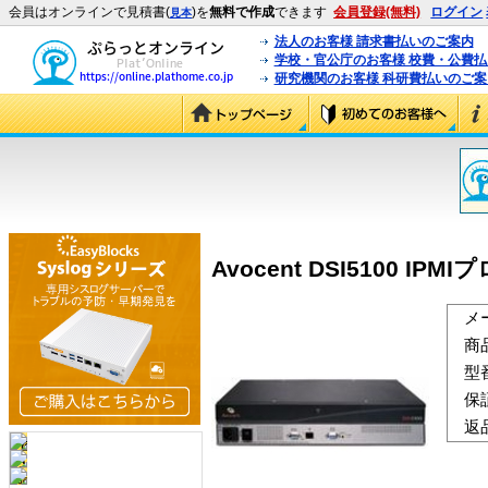
会員はオンラインで見積書(
)を
無料で作成
できます
会員登録(無料)
ログイン
見本
法人のお客様 請求書払いのご案内
学校・官公庁のお客様 校費・公費
研究機関のお客様 科研費払いのご案
Avocent DSI5100 IP
メ
商
型
保
返