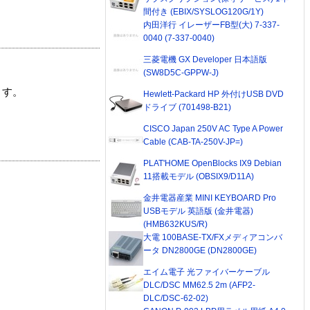
間付き (EBIX/SYSLOG120G/1Y)
内田洋行 イレーザーFB型(大) 7-337-
0040 (7-337-0040)
三菱電機 GX Developer 日本語版
(SW8D5C-GPPW-J)
ます。
Hewlett-Packard HP 外付けUSB DVD
ドライブ (701498-B21)
CISCO Japan 250V AC Type A Power
Cable (CAB-TA-250V-JP=)
PLAT'HOME OpenBlocks IX9 Debian
11搭載モデル (OBSIX9/D11A)
金井電器産業 MINI KEYBOARD Pro
USBモデル 英語版 (金井電器)
(HMB632KUS/R)
大電 100BASE-TX/FXメディアコンバ
ータ DN2800GE (DN2800GE)
エイム電子 光ファイバーケーブル
DLC/DSC MM62.5 2m (AFP2-
DLC/DSC-62-02)