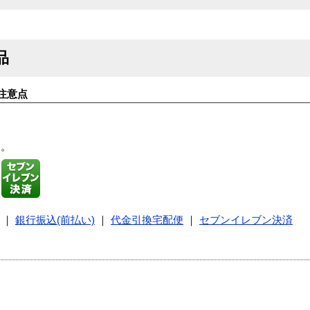
品
注意点
す。
｜
銀行振込(前払い)
｜
代金引換宅配便
｜
セブンイレブン決済