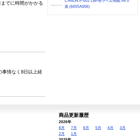
CANON P-002 LBP用ラベル用紙 A4 0
着までに時間がかかる
面 (6055A006)
の事情なく8日以上経
商品更新履歴
2026年
8月
7月
6月
5月
4月
3月
2月
1月
2025年