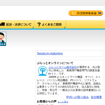
Tweets by platonline
ぷらっとオンラインについて
ぷらっとホーム株式会社
が運用する、法人取
引に特化した「業務用IT機器専門の調達支援
サイト」です。
1999年よりネットワーク機器、サーバ、スト
レージ、パソコン周辺機器、PCパーツ、ソフトウェ
ア、ライセンスなど、業務用IT機器中心に販売。品揃え
は業界トップクラスの約5.5万点です。法人取引に特化
し、学校・官公庁・一般法人のお客様の請求書後払いに
も対応しています。
IPv6への取り組み
会社概要
お客様からの声
もっと見る