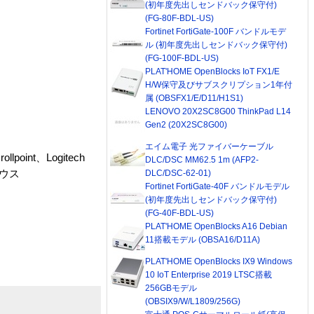
(初年度先出しセンドバック保守付)
(FG-80F-BDL-US)
Fortinet FortiGate-100F バンドルモデ
ル (初年度先出しセンドバック保守付)
(FG-100F-BDL-US)
PLAT'HOME OpenBlocks IoT FX1/E
H/W保守及びサブスクリプション1年付
属 (OBSFX1/E/D11/H1S1)
LENOVO 20X2SC8G00 ThinkPad L14
Gen2 (20X2SC8G00)
エイム電子 光ファイバーケーブル
point、Logitech
DLC/DSC MM62.5 1m (AFP2-
・マウス
DLC/DSC-62-01)
Fortinet FortiGate-40F バンドルモデル
(初年度先出しセンドバック保守付)
(FG-40F-BDL-US)
PLAT'HOME OpenBlocks A16 Debian
11搭載モデル (OBSA16/D11A)
PLAT'HOME OpenBlocks IX9 Windows
10 IoT Enterprise 2019 LTSC搭載
256GBモデル
(OBSIX9/W/L1809/256G)