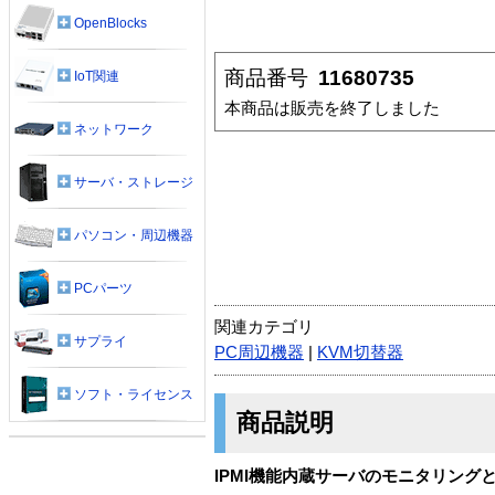
OpenBlocks
商品番号
11680735
IoT関連
本商品は販売を終了しました
ネットワーク
サーバ・ストレージ
パソコン・周辺機器
PCパーツ
関連カテゴリ
サプライ
PC周辺機器
|
KVM切替器
ソフト・ライセンス
商品説明
IPMI機能内蔵サーバのモニタリング