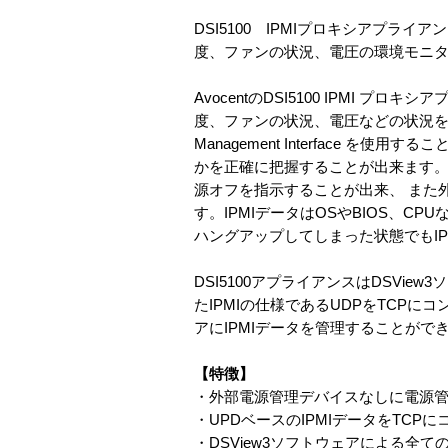
DSI5100 IPMIプロキシアプライ
度、ファンの状況、電圧の環境モニタ
AvocentのDSI5100 IPMI
度、ファンの状況、電圧などの状況をモニタし
Management Interface
かを正確に把握することが出来ます。 
源オフを指示することが出来、 また
す。IPMIデータはOSやBIOS、
ハングアップしてしまった状態でもI
DSI5100アプライアンスはDSVi
たIPMIの仕様であるUDPをTCP
アにIPMIデータを管理することがで
【特徴】
・外部電源管理デバイスなしに電源
・UPDベースのIPMIデータをTC
・DSView3ソフトウェアによる全