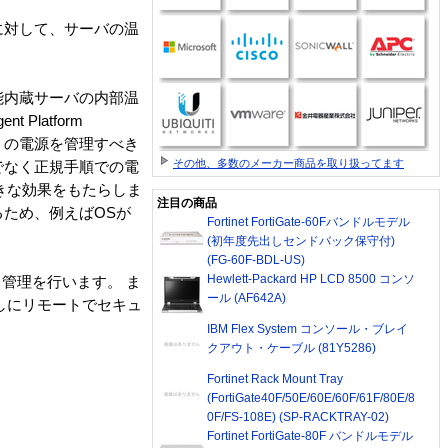
ーバに対して、サーバの温
I機能内蔵サーバの内部温
Platform
ーバ」の電源を管理すべき
その他、多数のメーカー商品を取り扱ってます
でなく正規手順での電
きな効果をもたらしま
注目の商品
るため、例えばOSが
Fortinet FortiGate-60Fバンドルモデル
(初年度先出しセンドバック保守付)
(FG-60F-BDL-US)
Hewlett-Packard HP LCD 8500 コンソ
タ管理を行います。 ま
ール (AF642A)
なしにリモートでセキュ
IBM Flex System コンソール・ブレイ
クアウト・ケーブル (81Y5286)
Fortinet Rack Mount Tray
(FortiGate40F/50E/60E/60F/61F/80E/8
0F/FS-108E) (SP-RACKTRAY-02)
Fortinet FortiGate-80F バンドルモデル