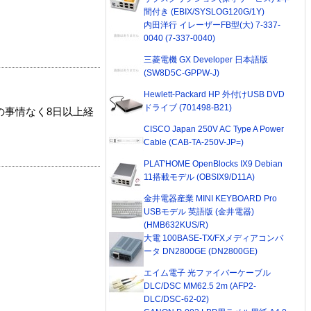
間付き (EBIX/SYSLOG120G/1Y)
内田洋行 イレーザーFB型(大) 7-337-
0040 (7-337-0040)
三菱電機 GX Developer 日本語版
(SW8D5C-GPPW-J)
Hewlett-Packard HP 外付けUSB DVD
ドライブ (701498-B21)
の事情なく8日以上経
CISCO Japan 250V AC Type A Power
Cable (CAB-TA-250V-JP=)
PLAT'HOME OpenBlocks IX9 Debian
11搭載モデル (OBSIX9/D11A)
金井電器産業 MINI KEYBOARD Pro
USBモデル 英語版 (金井電器)
(HMB632KUS/R)
大電 100BASE-TX/FXメディアコンバ
ータ DN2800GE (DN2800GE)
エイム電子 光ファイバーケーブル
DLC/DSC MM62.5 2m (AFP2-
DLC/DSC-62-02)