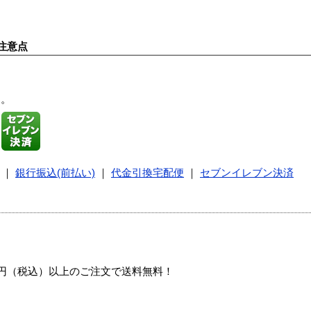
注意点
す。
｜
銀行振込(前払い)
｜
代金引換宅配便
｜
セブンイレブン決済
00円（税込）以上のご注文で送料無料！