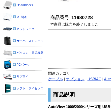
OpenBlocks
商品番号
11680728
IoT関連
本商品は販売を終了しました
ネットワーク
サーバ・ストレージ
パソコン・周辺機器
PCパーツ
関連カテゴリ
サプライ
ケーブル
|
オプション
|
USBIAC
|
Aut
ソフト・ライセンス
商品説明
AutoView 1000/2000シリーズ用 U