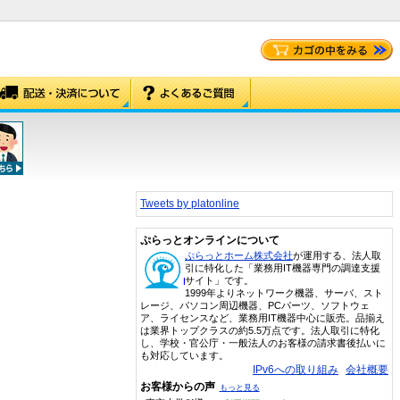
Tweets by platonline
ぷらっとオンラインについて
ぷらっとホーム株式会社
が運用する、法人取
引に特化した「業務用IT機器専門の調達支援
サイト」です。
1999年よりネットワーク機器、サーバ、スト
レージ、パソコン周辺機器、PCパーツ、ソフトウェ
ア、ライセンスなど、業務用IT機器中心に販売。品揃え
は業界トップクラスの約5.5万点です。法人取引に特化
し、学校・官公庁・一般法人のお客様の請求書後払いに
も対応しています。
IPv6への取り組み
会社概要
お客様からの声
もっと見る