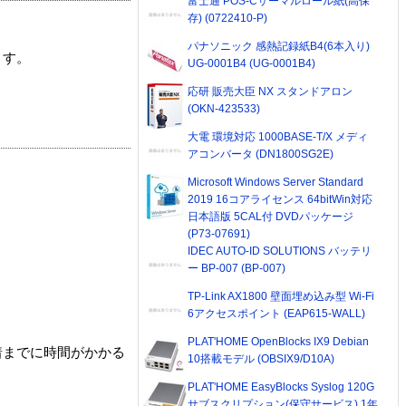
富士通 POS-Cサーマルロール紙(高保
存) (0722410-P)
パナソニック 感熱記録紙B4(6本入り)
ます。
UG-0001B4 (UG-0001B4)
応研 販売大臣 NX スタンドアロン
(OKN-423533)
大電 環境対応 1000BASE-T/X メディ
アコンバータ (DN1800SG2E)
Microsoft Windows Server Standard
2019 16コアライセンス 64bitWin対応
日本語版 5CAL付 DVDパッケージ
(P73-07691)
IDEC AUTO-ID SOLUTIONS バッテリ
ー BP-007 (BP-007)
TP-Link AX1800 壁面埋め込み型 Wi-Fi
6アクセスポイント (EAP615-WALL)
PLAT'HOME OpenBlocks IX9 Debian
着までに時間がかかる
10搭載モデル (OBSIX9/D10A)
PLAT'HOME EasyBlocks Syslog 120G
サブスクリプション(保守サービス) 1年