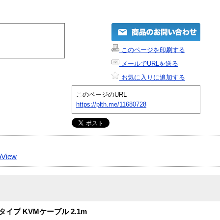
このページを印刷する
メールでURLを送る
お気に入りに追加する
このページのURL
https://plth.me/11680728
oView
SBタイプ KVMケーブル 2.1m