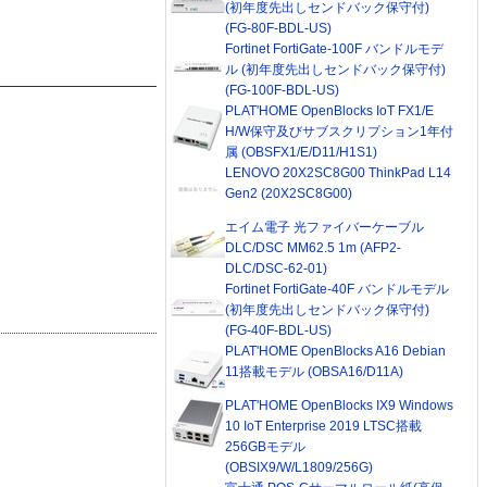
(初年度先出しセンドバック保守付)
(FG-80F-BDL-US)
Fortinet FortiGate-100F バンドルモデ
ル (初年度先出しセンドバック保守付)
(FG-100F-BDL-US)
PLAT'HOME OpenBlocks IoT FX1/E
H/W保守及びサブスクリプション1年付
属 (OBSFX1/E/D11/H1S1)
LENOVO 20X2SC8G00 ThinkPad L14
Gen2 (20X2SC8G00)
エイム電子 光ファイバーケーブル
DLC/DSC MM62.5 1m (AFP2-
DLC/DSC-62-01)
Fortinet FortiGate-40F バンドルモデル
(初年度先出しセンドバック保守付)
(FG-40F-BDL-US)
PLAT'HOME OpenBlocks A16 Debian
11搭載モデル (OBSA16/D11A)
PLAT'HOME OpenBlocks IX9 Windows
10 IoT Enterprise 2019 LTSC搭載
256GBモデル
(OBSIX9/W/L1809/256G)