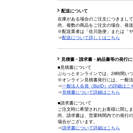
配送について
在庫がある場合のご注文につきまし
尚、複数の商品をご注文の場合、発
※配送業者は「佐川急便」または「
⇒
配送について詳しくはこちら
見積書・請求書・納品書等の発行に
■見積書について
ぷらっとオンラインでは、24時間い
※オンライン見積書発行には、一般法人
⇒
一般法人会員（BizID）の詳細はこ
⇒
見積書について詳細はこちら
■請求書について
ご注文時に希望されたお客様に関し
尚、請求書は、営業時間内での発行
場合がございます。
⇒
請求書について詳細はこちら