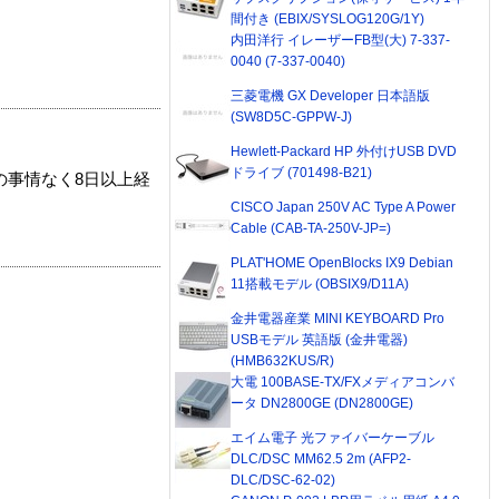
間付き (EBIX/SYSLOG120G/1Y)
内田洋行 イレーザーFB型(大) 7-337-
0040 (7-337-0040)
三菱電機 GX Developer 日本語版
(SW8D5C-GPPW-J)
Hewlett-Packard HP 外付けUSB DVD
ドライブ (701498-B21)
の事情なく8日以上経
CISCO Japan 250V AC Type A Power
Cable (CAB-TA-250V-JP=)
PLAT'HOME OpenBlocks IX9 Debian
11搭載モデル (OBSIX9/D11A)
金井電器産業 MINI KEYBOARD Pro
USBモデル 英語版 (金井電器)
(HMB632KUS/R)
大電 100BASE-TX/FXメディアコンバ
ータ DN2800GE (DN2800GE)
エイム電子 光ファイバーケーブル
DLC/DSC MM62.5 2m (AFP2-
DLC/DSC-62-02)