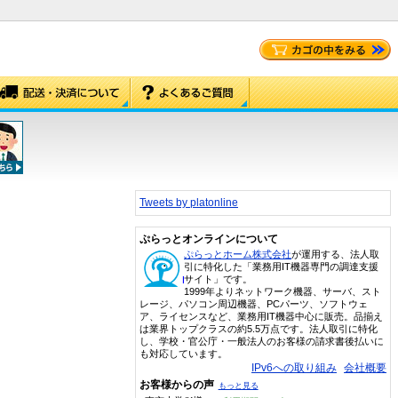
Tweets by platonline
ぷらっとオンラインについて
ぷらっとホーム株式会社
が運用する、法人取
引に特化した「業務用IT機器専門の調達支援
サイト」です。
1999年よりネットワーク機器、サーバ、スト
レージ、パソコン周辺機器、PCパーツ、ソフトウェ
ア、ライセンスなど、業務用IT機器中心に販売。品揃え
は業界トップクラスの約5.5万点です。法人取引に特化
し、学校・官公庁・一般法人のお客様の請求書後払いに
も対応しています。
IPv6への取り組み
会社概要
お客様からの声
もっと見る