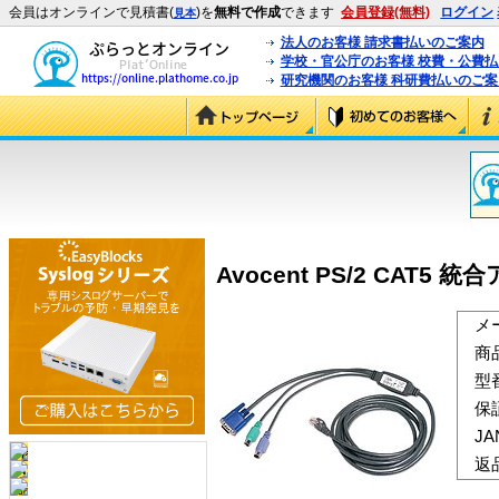
会員はオンラインで見積書(
)を
無料で作成
できます
会員登録(無料)
ログイン
見本
法人のお客様 請求書払いのご案内
学校・官公庁のお客様 校費・公費
研究機関のお客様 科研費払いのご案
Avocent PS/2 CAT5 統
メ
商
型
保
J
返