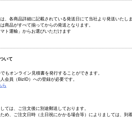
ては、各商品詳細に記載されている発送日にて当社より発送いたし
送は商品がすべて揃ってからの発送となります。
ヤマト運輸」からお選びいただけます
ついて
つでもオンライン見積書を発行することができます。
会員（BizID）への登録が必要です。
ちら
ましては、ご注文後に別途郵送しております。
のため、ご注文日時（土日祝にかかる場合等）によりましては、到