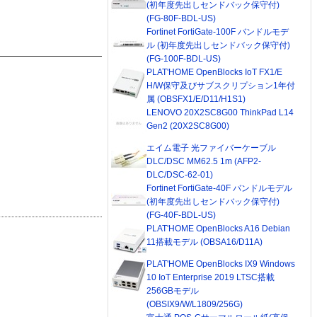
(初年度先出しセンドバック保守付)
(FG-80F-BDL-US)
Fortinet FortiGate-100F バンドルモデ
ル (初年度先出しセンドバック保守付)
(FG-100F-BDL-US)
PLAT'HOME OpenBlocks IoT FX1/E
H/W保守及びサブスクリプション1年付
属 (OBSFX1/E/D11/H1S1)
LENOVO 20X2SC8G00 ThinkPad L14
Gen2 (20X2SC8G00)
エイム電子 光ファイバーケーブル
DLC/DSC MM62.5 1m (AFP2-
DLC/DSC-62-01)
Fortinet FortiGate-40F バンドルモデル
(初年度先出しセンドバック保守付)
(FG-40F-BDL-US)
PLAT'HOME OpenBlocks A16 Debian
11搭載モデル (OBSA16/D11A)
PLAT'HOME OpenBlocks IX9 Windows
10 IoT Enterprise 2019 LTSC搭載
256GBモデル
(OBSIX9/W/L1809/256G)