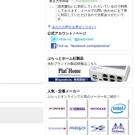
東京大学/K様
(ご利用期間2009年～)
“
請求書払いに対応していただいているので利用
しております。メールでの問い合わせにも丁寧
に対応していただけるので大変ありがたいで
す。
あなたの声をお寄せください!
公式アカウント / ページ
ぷらっとホーム社製品
当社ブランドの製品情報はこちら
人気・定番メーカー
ぷらっとオンラインで人気のメーカーをご紹介！