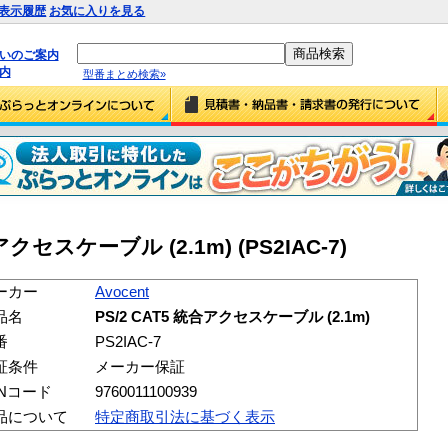
表示履歴
お気に入りを見る
払いのご案内
内
型番まとめ検索»
合アクセスケーブル (2.1m) (PS2IAC-7)
ーカー
Avocent
品名
PS/2 CAT5 統合アクセスケーブル (2.1m)
番
PS2IAC-7
証条件
メーカー保証
ANコード
9760011100939
品について
特定商取引法に基づく表示