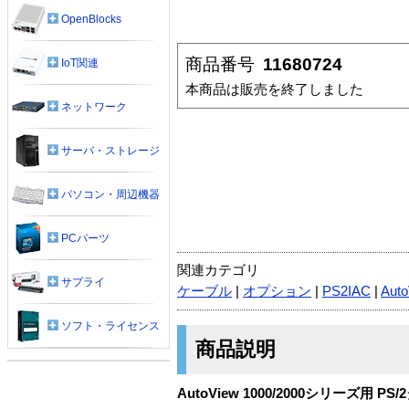
OpenBlocks
商品番号
11680724
IoT関連
本商品は販売を終了しました
ネットワーク
サーバ・ストレージ
パソコン・周辺機器
PCパーツ
関連カテゴリ
サプライ
ケーブル
|
オプション
|
PS2IAC
|
Auto
ソフト・ライセンス
商品説明
AutoView 1000/2000シリーズ用 P