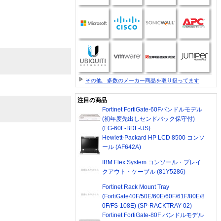
その他、多数のメーカー商品を取り扱ってます
注目の商品
Fortinet FortiGate-60Fバンドルモデル
(初年度先出しセンドバック保守付)
(FG-60F-BDL-US)
Hewlett-Packard HP LCD 8500 コンソ
ール (AF642A)
IBM Flex System コンソール・ブレイ
クアウト・ケーブル (81Y5286)
Fortinet Rack Mount Tray
(FortiGate40F/50E/60E/60F/61F/80E/8
0F/FS-108E) (SP-RACKTRAY-02)
Fortinet FortiGate-80F バンドルモデル