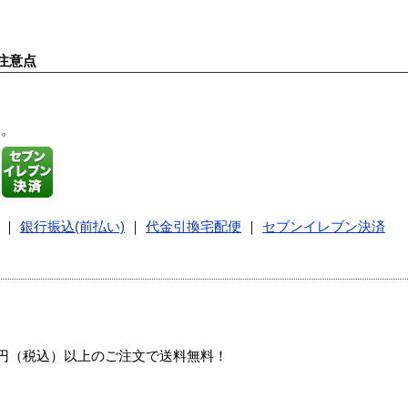
注意点
す。
｜
銀行振込(前払い)
｜
代金引換宅配便
｜
セブンイレブン決済
00円（税込）以上のご注文で送料無料！