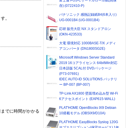
富士通 POS-Cサーマルロール紙(高保
存) (0722410-P)
パナソニック 感熱記録紙B4(6本入り)
ます。
UG-0001B4 (UG-0001B4)
応研 販売大臣 NX スタンドアロン
(OKN-423533)
大電 環境対応 1000BASE-T/X メディ
アコンバータ (DN1800SG2E)
Microsoft Windows Server Standard
2019 16コアライセンス 64bitWin対応
日本語版 5CAL付 DVDパッケージ
(P73-07691)
IDEC AUTO-ID SOLUTIONS バッテリ
ー BP-007 (BP-007)
TP-Link AX1800 壁面埋め込み型 Wi-Fi
6アクセスポイント (EAP615-WALL)
PLAT'HOME OpenBlocks IX9 Debian
着までに時間がかかる
10搭載モデル (OBSIX9/D10A)
PLAT'HOME EasyBlocks Syslog 120G
サブスクリプション(保守サービス) 1年