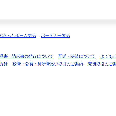
ぷらっとホーム製品
パートナー製品
品書・請求書の発行について
配送・決済について
よくあ
方針
校費・公費・科研費払い取引のご案内
売掛取引のご