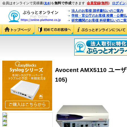
会員はオンラインで見積書(
)を
無料で作成
できます
会員登録(無料)
ログイン
見本
法人のお客様 請求書払いのご案内
学校・官公庁のお客様 校費・公費
研究機関のお客様 科研費払いのご案
Avocent AMX5110 ユ
105)