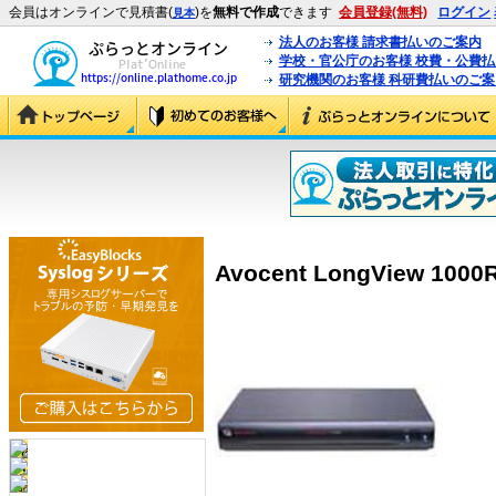
会員はオンラインで見積書(
)を
無料で作成
できます
会員登録(無料)
ログイン
見本
法人のお客様 請求書払いのご案内
学校・官公庁のお客様 校費・公費
研究機関のお客様 科研費払いのご案
Avocent LongView 1000R