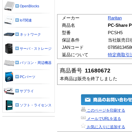
OpenBlocks
メーカー
Raritan
IoT関連
商品名
PC-Share 
型番
PCSH5
ネットワーク
保証条件
当社販売日
JANコード
0785813458
サーバ・ストレージ
返品について
特定商取引
パソコン・周辺機器
商品番号
11680672
PCパーツ
本商品は販売を終了しました
サプライ
ソフト・ライセンス
このページを印刷する
メールでURLを送る
お気に入りに追加する