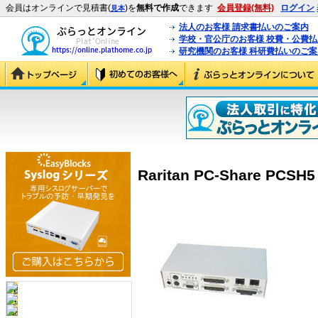
会員はオンラインで見積書(
)を
無料で作成
できます
会員登録(無料)
ログイン
見本
法人のお客様 請求書払いのご案内
学校・官公庁のお客様 校費・公費
研究機関のお客様 科研費払いのご案
Raritan PC-Share PCSH5